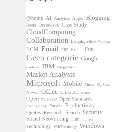
Blogging
@home
AI
Apple
Analytics
Case Study
Books
Breinwave
CloudComputing
Collaboration
Designing a Better Workday
Email
ECM
Fun
Events
ERP
Geen categorie
Google
IBM
Infographics
Hardware
Market Analysis
Microsoft
Mobile
Music
My Gear
Office
Novell
Office 365
openai
Open Source
Open Standards
Productivity
Photography
Porsche
Security
Search
Quotes
Research
Social Networking
Stuff
Surface
Windows
Technology
Web/Technology