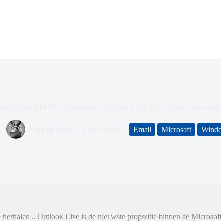
osoft Live@EDU : Vragen over Outlook Live? Hier zijn de antwoor
Peter de Haas
2 juni 2009
Email
Microsoft
Wind
herhalen .. Outlook Live is de nieuwste propssitie binnen de Microsof