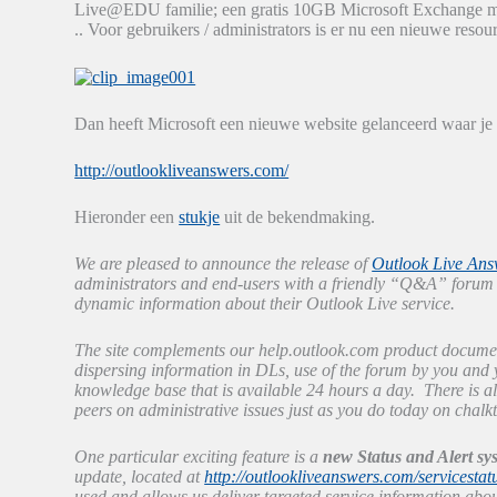
Live@EDU familie; een gratis 10GB Microsoft Exchange mai
.. Voor gebruikers / administrators is er nu een nieuwe resou
Dan heeft Microsoft een nieuwe website gelanceerd waar je a
http://outlookliveanswers.com/
Hieronder een
stukje
uit de bekendmaking.
We are pleased to announce the release of
Outlook Live Ans
administrators and end-users with a friendly “Q&A” forum to
dynamic information about their Outlook Live service.
The site complements our help.outlook.com product docume
dispersing information in DLs, use of the forum by you and y
knowledge base that is available 24 hours a day. There is a
peers on administrative issues just as you do today on chalk
One particular exciting feature is a
new Status and Alert sy
update, located at
http://outlookliveanswers.com/servicestat
used and allows us deliver targeted service information abou