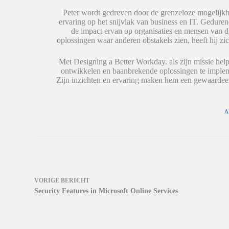
(
(
n
W
W
e
Peter wordt gedreven door de grenzeloze mogelijkh
o
o
e
ervaring op het snijvlak van business en IT. Geduren
r
r
n
de impact ervan op organisaties en mensen van 
d
d
n
t
t
i
oplossingen waar anderen obstakels zien, heeft hij zic
i
i
e
n
n
u
e
e
w
Met Designing a Better Workday. als zijn missie help
e
e
v
ontwikkelen en baanbrekende oplossingen te impleme
n
n
e
n
n
n
Zijn inzichten en ervaring maken hem een gewaardeer
i
i
s
e
e
t
u
u
e
w
w
r
v
v
g
A
e
e
e
n
n
o
s
s
p
t
t
e
e
e
n
r
r
d
g
g
)
e
e
o
o
p
p
VORIGE
BERICHT
e
e
n
n
Security Features in Microsoft Online Services
d
d
)
)