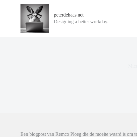
G
a
peterdehaas.net
n
Designing a better workday.
a
a
r
d
e
i
n
h
Micr
o
u
d
Een blogpost van Remco Ploeg die de moeite waard is om te 