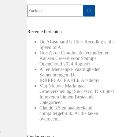
Geen
resultaten
Recente berichten
De AI-tsunami is Hier: Recoding at the
Speed of AI
Hoe AI de Cloudmarkt Verandert en
Kansen Creëert voor Startups –
OpenCloud 2024 Rapport
AI en Menselijke Vaardigheden
Samenbrengen: De
IRREPLACEABLE Academy
Van Nieuwe Markt naar
Groeiversnelling: Succesvol Disruptief
Innoveren binnen Bestaande
Categorieën
Claude 3.5 en baanbrekend
computergebruik: AI die taken
overneemt
y
Onderwerpen