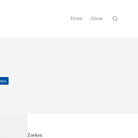
Home
About
den …
ows
t
Zoeken