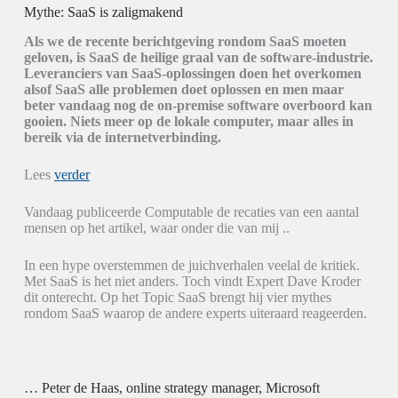
Mythe: SaaS is zaligmakend
Als we de recente berichtgeving rondom SaaS moeten
geloven, is SaaS de heilige graal van de software-industrie.
Leveranciers van SaaS-oplossingen doen het overkomen
alsof SaaS alle problemen doet oplossen en men maar
beter vandaag nog de on-premise software overboord kan
gooien. Niets meer op de lokale computer, maar alles in
bereik via de internetverbinding.
Lees
verder
Vandaag publiceerde Computable de recaties van een aantal
mensen op het artikel, waar onder die van mij ..
In een hype overstemmen de juichverhalen veelal de kritiek.
Met SaaS is het niet anders. Toch vindt Expert Dave Kroder
dit onterecht. Op het Topic SaaS brengt hij vier mythes
rondom SaaS waarop de andere experts uiteraard reageerden.
… Peter de Haas, online strategy manager, Microsoft