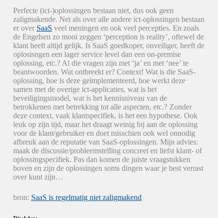
Perfecte (ict-)oplossingen bestaan niet, dus ook geen
zaligmakende. Net als over alle andere ict-oplossingen bestaan
er over
SaaS
veel meningen en ook veel percepties. En zoals
de Engelsen zo mooi zeggen ‘perception is reality’, oftewel de
klant heeft altijd gelijk. Is SaaS goedkoper, onveiliger, heeft de
oplosisngen een lager service level dan een on-premise
oplossing, etc.? Al die vragen zijn met ‘ja’ en met ‘nee’ te
beantwoorden. Wat ontbreekt er? Context! Wat is die SaaS-
oplossing, hoe is deze geïmplementeerd, hoe werkt deze
samen met de overige ict-applicaties, wat is het
beveiligingsmodel, wat is het kennisniveau van de
betrokkenen met betrekking tot alle aspecten, etc.? Zonder
deze context, vaak klantspecifiek, is het een hypothese. Ook
leuk op zijn tijd, maar het draagt weinig bij aan de oplossing
voor de klant/gebruiker en doet misschien ook wel onnodig
afbreuk aan de reputatie van SaaS-oplossingen. Mijn advies:
maak de discussie/probleemstelling concreet en liefst klant- of
oplossingspecifiek. Pas dan komen de juiste vraagstukken
boven en zijn de oplossingen soms dingen waar je best verrast
over kunt zijn…
bron:
SaaS is regelmatig niet zaligmakend