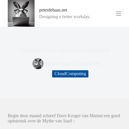
G
peterdehaas.net
a
n
Designing a better workday.
a
a
r
d
e
i
Computable: SaaS is regelmatig niet zaligmakend
n
h
o
Peter de Haas
24 april 2009
u
d
CloudComputing
Begin deze maand schreef Dave Kroger van Mamut een goed
opiniestuk over de Mythe van SaaS :