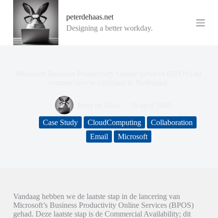
G
peterdehaas.net
a
n
Designing a better workday.
a
a
r
d
e
Microsoft Business Productivity Online Services (BPOS) nu
i
commercieel beschikbaar in Nederland.
n
h
Peter de Haas
28 april 2009
o
u
Case Study
CloudComputing
Collaboration
d
Email
Microsoft
Vandaag hebben we de laatste stap in de lancering van
Microsoft’s Business Productivity Online Services (BPOS)
gehad. Deze laatste stap is de Commercial Availability; dit