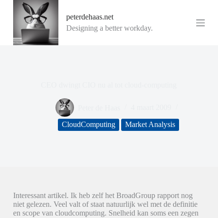
G
peterdehaas.net
a
n
Designing a better workday.
a
a
r
d
e
i
CEO dwingt CIO nu al tot cloud-computing
n
h
o
Peter de Haas
4 maart 2009
u
d
CloudComputing
Market Analysis
Interessant artikel. Ik heb zelf het BroadGroup rapport nog
niet gelezen. Veel valt of staat natuurlijk wel met de definitie
en scope van cloudcomputing. Snelheid kan soms een zegen