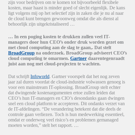
zijn voor bedrijven om te komen tot bijvoorbeeld flexibele
kosten, maar haast is minder goed of slecht eigenlijk. De kans
ligt volgens mij op het selectief zijn in zaken die je nu al naar
de cloud kunt brengen gewoonweg omdat die als dienst al
behoorlijk zijn uitgekristaliseerd …
… In een poging kosten te drukken zullen veel IT-
managers door hun CEO’s onder druk worden gezet om
met cloud computing aan de slag te gaan,. Dat stelt
BroadGroup
na onderzoek. BroadGroup adviseert CEO’s
cloud computing te omarmen.
Gartner
daarentegenraadt
juist aan nog met cloud-projecten te wachten.
Dat schrijft
Infoworld
. Gartner voorspelt dat het nog zeven
jaar zal duren voordat de cloud-industrie volwassen genoeg is
voor een mainstream IT-oplossing. BroadGroup stelt echter
dat dwingende kostenargumenten ertoe zullen leiden dat
CEO’s hun IT-managers en CIO’s desondanks gaan dwingen
snel een cloud platform te accepteren. Dit ondanks verzet van
de IT-afdelingen. “De verandering betekent dat die deels de
controle gaan verliezen. Toch is hun medewerking essentieel,
omdat er onderweg veel risico’s en problemen gemanaged
moeten worden,” stelt het rapport. …