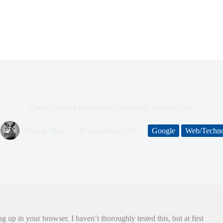
Quick lifehack to remove Google Ads from any site
Peter de Haas
30 november 2008
Google
Web/Techn
 up in your browser. I haven’t thoroughly tested this, but at first