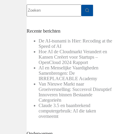
Geen
resultaten
Recente berichten
De AI-tsunami is Hier: Recoding at the
Speed of AI
Hoe AI de Cloudmarkt Verandert en
Kansen Creëert voor Startups –
OpenCloud 2024 Rapport
AI en Menselijke Vaardigheden
Samenbrengen: De
IRREPLACEABLE Academy
Van Nieuwe Markt naar
Groeiversnelling: Succesvol Disruptief
Innoveren binnen Bestaande
Categorieën
Claude 3.5 en baanbrekend
computergebruik: AI die taken
overneemt
Onderwerpen