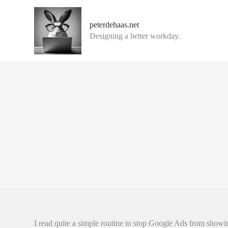
G
a
peterdehaas.net
n
Designing a better workday.
a
a
r
d
e
i
n
h
o
u
d
I read quite a simple routine to stop Google Ads from showing