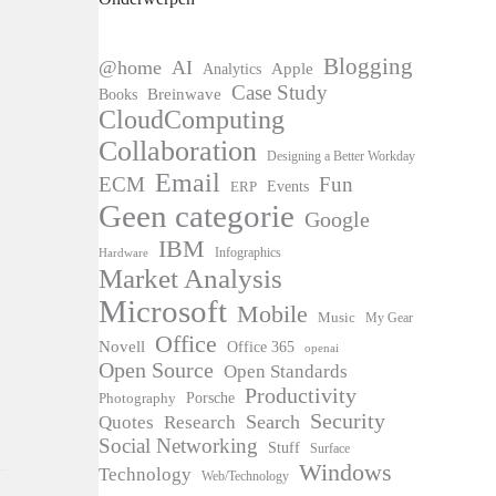
Blogging
@home
AI
Apple
Analytics
Case Study
Books
Breinwave
CloudComputing
Collaboration
Designing a Better Workday
Email
ECM
Fun
Events
ERP
Geen categorie
Google
IBM
Infographics
Hardware
Market Analysis
Microsoft
Mobile
Music
My Gear
Office
Novell
Office 365
openai
Open Source
Open Standards
Productivity
Photography
Porsche
Security
Search
Quotes
Research
Social Networking
Stuff
Surface
Windows
Technology
Web/Technology