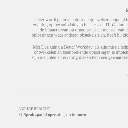
e
s
r
l
A
d
e
p
t
P
n
p
i
(
(
n
W
W
e
Peter wordt gedreven door de grenzeloze mogelijkh
o
o
e
ervaring op het snijvlak van business en IT. Geduren
r
r
n
de impact ervan op organisaties en mensen van 
d
d
n
t
t
i
oplossingen waar anderen obstakels zien, heeft hij zic
i
i
e
n
n
u
e
e
w
Met Designing a Better Workday. als zijn missie help
e
e
v
ontwikkelen en baanbrekende oplossingen te impleme
n
n
e
n
n
n
Zijn inzichten en ervaring maken hem een gewaardeer
i
i
s
e
e
t
u
u
e
w
w
r
v
v
g
A
e
e
e
n
n
o
s
s
p
t
t
e
e
e
n
r
r
d
g
g
)
e
e
o
o
VORIGE
BERICHT
p
p
G-Speak spatial operating environment
e
e
n
n
d
d
)
)