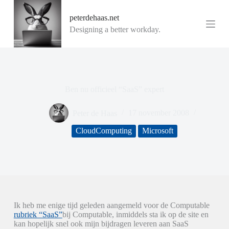
G
peterdehaas.net
a
n
Designing a better workday.
a
a
r
d
e
i
Ben nu officieel “SaaS” expert
n
h
o
Peter de Haas
17 november 2008
u
d
CloudComputing
Microsoft
Ik heb me enige tijd geleden aangemeld voor de Computable
rubriek “SaaS”
bij Computable, inmiddels sta ik op de site en
kan hopelijk snel ook mijn bijdragen leveren aan SaaS