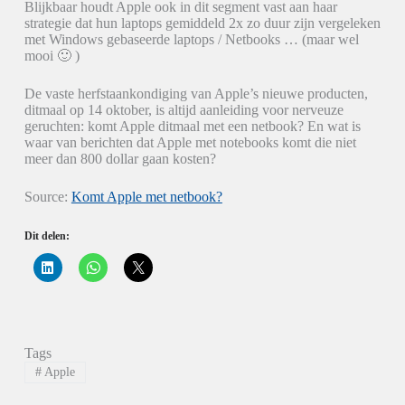
Blijkbaar houdt Apple ook in dit segment vast aan haar
strategie dat hun laptops gemiddeld 2x zo duur zijn vergeleken
met Windows gebaseerde laptops / Netbooks … (maar wel
mooi 🙂 )
De vaste herfstaankondiging van Apple’s nieuwe producten,
ditmaal op 14 oktober, is altijd aanleiding voor nerveuze
geruchten: komt Apple ditmaal met een netbook? En wat is
waar van berichten dat Apple met notebooks komt die niet
meer dan 800 dollar gaan kosten?
Source:
Komt Apple met netbook?
Dit delen:
K
K
K
l
l
l
i
i
i
k
k
k
o
o
o
m
m
m
o
t
t
p
e
e
Tags
L
d
d
i
e
e
#
Apple
n
l
l
k
e
e