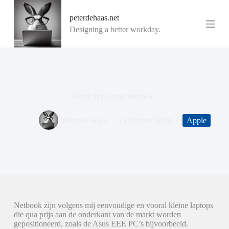
G
peterdehaas.net
a
n
Designing a better workday.
a
a
r
d
e
i
n
Komt Apple met netbook?
h
o
u
Peter de Haas
13 oktober 2008
Apple
d
Netbook zijn volgens mij eenvoudige en vooral kleine laptops
die qua prijs aan de onderkant van de markt worden
gepositioneerd, zoals de Asus EEE PC’s bijvoorbeeld.