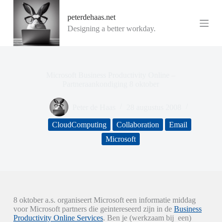
G
peterdehaas.net
a
n
Designing a better workday.
a
a
r
d
e
Microsoft Business Productivity Online –
i
Partneraankondiging 8 oktober
n
h
Peter de Haas
28 augustus 2008
o
u
CloudComputing
Collaboration
Email
d
Microsoft
8 oktober a.s. organiseert Microsoft een informatie middag
voor Microsoft partners die geintereseerd zijn in de
Business
Productivity Online Services
.
Ben je (werkzaam bij een)