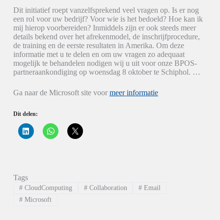
Dit initiatief roept vanzelfsprekend veel vragen op. Is er nog
een rol voor uw bedrijf? Voor wie is het bedoeld? Hoe kan ik
mij hierop voorbereiden? Inmiddels zijn er ook steeds meer
details bekend over het afrekenmodel, de inschrijfprocedure,
de training en de eerste resultaten in Amerika. Om deze
informatie met u te delen en om uw vragen zo adequaat
mogelijk te behandelen nodigen wij u uit voor onze BPOS-
partneraankondiging op woensdag 8 oktober te Schiphol. …
Ga naar de Microsoft site voor
meer informatie
Dit delen:
K
K
K
l
l
l
i
i
i
k
k
k
o
o
o
m
m
m
o
t
t
p
e
e
Tags
L
d
d
i
e
e
#
CloudComputing
#
Collaboration
#
Email
n
l
l
k
e
e
#
Microsoft
e
n
n
d
o
o
I
p
p