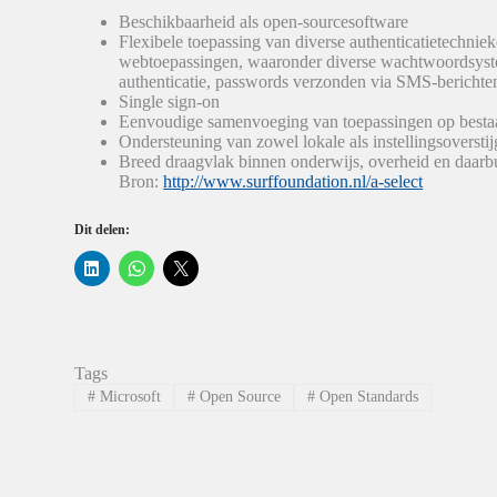
Beschikbaarheid als open-sourcesoftware
Flexibele toepassing van diverse authenticatietechniek
webtoepassingen, waaronder diverse wachtwoords
authenticatie, passwords verzonden via SMS-berichten
Single sign-on
Eenvoudige samenvoeging van toepassingen op besta
Ondersteuning van zowel lokale als instellingsoversti
Breed draagvlak binnen onderwijs, overheid en daarbu
Bron:
http://www.surffoundation.nl/a-select
Dit delen:
K
K
K
l
l
l
i
i
i
k
k
k
o
o
o
m
m
m
o
t
t
p
e
e
Tags
L
d
d
i
e
e
#
Microsoft
#
Open Source
#
Open Standards
n
l
l
k
e
e
e
n
n
d
o
o
I
p
p
n
W
X
t
h
(