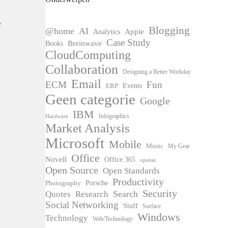
e
Blogging
@home
AI
Apple
Analytics
n
Case Study
Books
Breinwave
CloudComputing
Collaboration
Designing a Better Workday
Email
ECM
Fun
Events
ERP
Geen categorie
Google
IBM
Infographics
Hardware
Market Analysis
Microsoft
Mobile
Music
My Gear
Office
Novell
Office 365
openai
Open Source
Open Standards
Productivity
Photography
Porsche
Security
Search
Quotes
Research
Social Networking
Stuff
Surface
Windows
Technology
Web/Technology