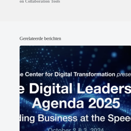
n
n
on Collaboration Tools
d
d
)
)
Gerelateerde berichten