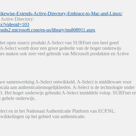
ikewise-Extends-Active-Directory-Embrace-to-Mac-and-Linux/
 Active Directory:
spx?videoid=103
/msdn2.microsoft.com/en-us/library/ms808911.aspx
n het open source produkt A-Select van SURFnet een heel goed
 A-Select wordt door een groot gedeelte van de hoger onderwijs
aties maken ook zeer veel gebruik van Microsoft produkten en Active
we samenwerking A-Select ontwikkeld. A-Select is middleware voor
 scala aan authenticatiemogelijkheden. A-Select is de technologie onder
iD. Het hoger onderwijs gebruikt A-Select inmiddels volop. SURFnet e
t gehele onderwijs.
lect en in het Nationaal Authenticatie Platform van ECP.NL.
wikkelingen op het gebied van authenticatie.