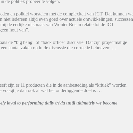
in de politiek probeer te volgen.
leden en politici worstelen met de complexiteit van ICT. Dat kunnen w
n niet iedereen altijd even goed over actuele ontwikkelingen, successe
ij de eerlijke uitspraak van Wouter Bos in relatie tot de ICT
geen hout van”.
oals de “big bang” of “back office” discussie. Dat zijn projectmatige
 een aantal zaken op in de discussie die correctie behoeven: …
eeft zijn er 11 producten die in de aanbesteding als “kritiek” worden
Je vraagt je dan ook af wat het onderliggende doel is …
ly loyal to performing daily trivia until ultimately we become