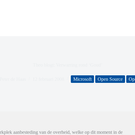
Theo blogt: Verwarring rond ‘Goud’
Peter de Haas
12 februari 2008
Microsoft
Open Source
Op
rkplek aanbesteding van de overheid, welke op dit moment in de