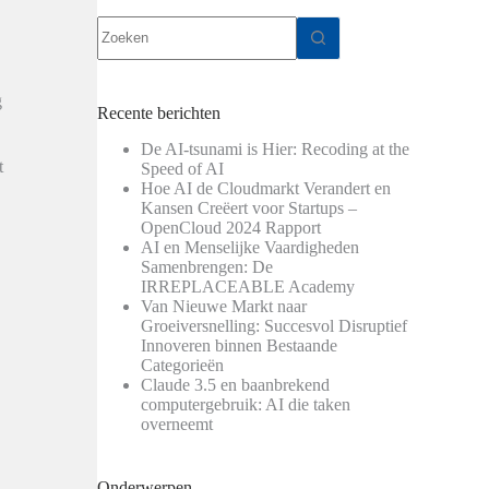
Geen
resultaten
g
Recente berichten
De AI-tsunami is Hier: Recoding at the
t
Speed of AI
Hoe AI de Cloudmarkt Verandert en
Kansen Creëert voor Startups –
OpenCloud 2024 Rapport
AI en Menselijke Vaardigheden
Samenbrengen: De
IRREPLACEABLE Academy
Van Nieuwe Markt naar
Groeiversnelling: Succesvol Disruptief
Innoveren binnen Bestaande
Categorieën
Claude 3.5 en baanbrekend
computergebruik: AI die taken
overneemt
Onderwerpen