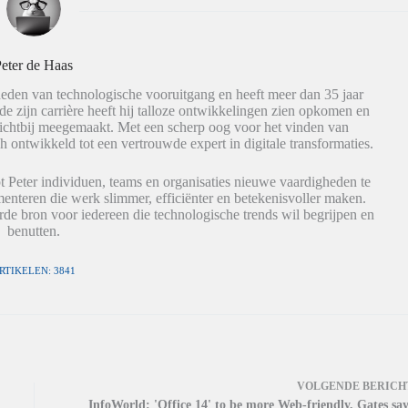
eter de Haas
eden van technologische vooruitgang en heeft meer dan 35 jaar
de zijn carrière heeft hij talloze ontwikkelingen zien opkomen en
dichtbij meegemaakt. Met een scherp oog voor het vinden van
h ontwikkeld tot een vertrouwde expert in digitale transformaties.
t Peter individuen, teams en organisaties nieuwe vaardigheden te
nteren die werk slimmer, efficiënter en betekenisvoller maken.
de bron voor iedereen die technologische trends wil begrijpen en
benutten.
RTIKELEN: 3841
VOLGENDE
BERICH
InfoWorld: 'Office 14' to be more Web-friendly, Gates say