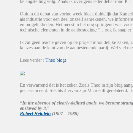
belangstelling volg. Zoals ik overigens ieder debat rond ICT 
Ook in dit debat van vorige week bleek duidelijk dat Kamer
als industrie voor een deel onszelf aanrekenen, we informere
en mogelijkheden. Het meest in het oog springend was voor m
technische elementen in de aanbesteding: “…ook ik snap er 
Ik zal geen reactie geven op de project inhoudelijke zaken, z
keuzes aan de kant van de aanbestedende partij. Wel viel me
Lees verder :
Theo blogt
En verwarrend dat is het zeker. Zoals Theo in zijn blog aang
geclassificeerd. Slechts 4 ervan zijn Microsoft gerelateerd. 
“In the absence of clearly-defined goals, we become strange
enslaved by it.”
Robert Heinlein
(1907 – 1988)