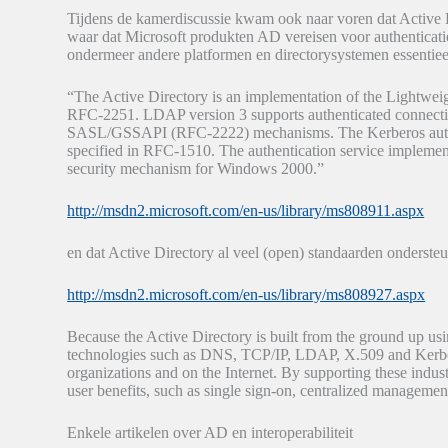
Tijdens de kamerdiscussie kwam ook naar voren dat Active D
waar dat Microsoft produkten AD vereisen voor authenticatie
ondermeer andere platformen en directorysystemen essentieel
“The Active Directory is an implementation of the Lightwei
RFC-2251. LDAP version 3 supports authenticated connect
SASL/GSSAPI (RFC-2222) mechanisms. The Kerberos authenti
specified in RFC-1510. The authentication service implemen
security mechanism for Windows 2000.”
http://msdn2.microsoft.com/en-us/library/ms808911.aspx
en dat Active Directory al veel (open) standaarden ondersteu
http://msdn2.microsoft.com/en-us/library/ms808927.aspx
Because the Active Directory is built from the ground up usi
technologies such as DNS, TCP/IP, LDAP, X.509 and Kerbe
organizations and on the Internet. By supporting these indust
user benefits, such as single sign-on, centralized management
Enkele artikelen over AD en interoperabiliteit