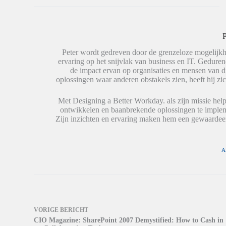
e
a
W
d
t
o
e
s
r
l
A
d
e
p
t
P
n
p
i
(
(
n
W
W
e
Peter wordt gedreven door de grenzeloze mogelijkh
o
o
e
ervaring op het snijvlak van business en IT. Geduren
r
r
n
de impact ervan op organisaties en mensen van 
d
d
n
t
t
i
oplossingen waar anderen obstakels zien, heeft hij zic
i
i
e
n
n
u
e
e
w
Met Designing a Better Workday. als zijn missie help
e
e
v
ontwikkelen en baanbrekende oplossingen te impleme
n
n
e
n
n
n
Zijn inzichten en ervaring maken hem een gewaardeer
i
i
s
e
e
t
u
u
e
w
w
r
v
v
g
A
e
e
e
n
n
o
s
s
p
t
t
e
e
e
n
r
r
d
g
g
)
e
e
o
o
VORIGE
BERICHT
p
p
CIO Magazine: SharePoint 2007 Demystified: How to Cash in
e
e