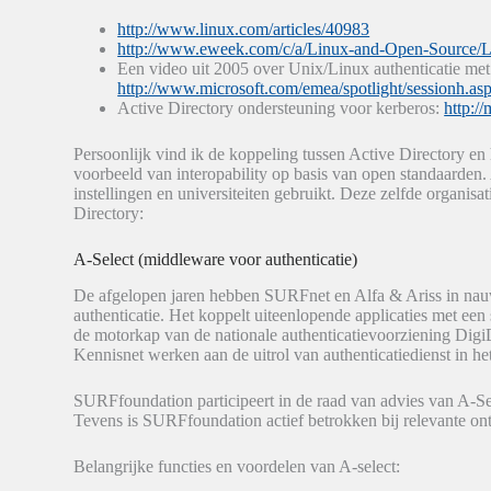
http://www.linux.com/articles/40983
http://www.eweek.com/c/a/Linux-and-Open-Source/L
Een video uit 2005 over Unix/Linux authenticatie met
http://www.microsoft.com/emea/spotlight/sessionh.a
Active Directory ondersteuning voor kerberos:
http:/
Persoonlijk vind ik de koppeling tussen Active Directory e
voorbeeld van interopability op basis van open standaarden.
instellingen en universiteiten gebruikt. Deze zelfde organis
Directory:
A-Select (middleware voor authenticatie)
De afgelopen jaren hebben SURFnet en Alfa & Ariss in nau
authenticatie. Het koppelt uiteenlopende applicaties met een
de motorkap van de nationale authenticatievoorziening Dig
Kennisnet werken aan de uitrol van authenticatiedienst in he
SURFfoundation participeert in de raad van advies van A-Se
Tevens is SURFfoundation actief betrokken bij relevante ont
Belangrijke functies en voordelen van A-select: