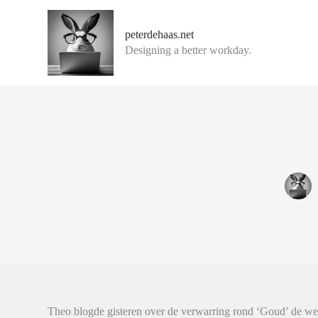
G
a
peterdehaas.net
n
Designing a better workday.
a
a
r
d
e
i
n
h
o
u
d
Theo blogde gisteren over de verwarring rond ‘Goud’ de we