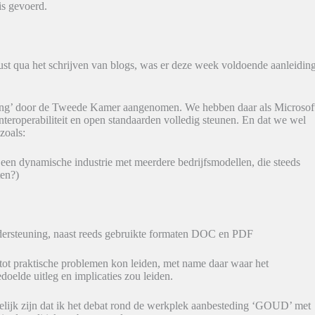
is gevoerd.
ust qua het schrijven van blogs, was er deze week voldoende aanleidin
ding’ door de Tweede Kamer aangenomen. We hebben daar als Microsof
nteroperabiliteit en open standaarden volledig steunen. En dat we wel
zoals:
 een dynamische industrie met meerdere bedrijfsmodellen, die steeds
ten?)
ndersteuning, naast reeds gebruikte formaten DOC en PDF
 tot praktische problemen kon leiden, met name daar waar het
edoelde uitleg en implicaties zou leiden.
ijpelijk zijn dat ik het debat rond de werkplek aanbesteding ‘GOUD’ met