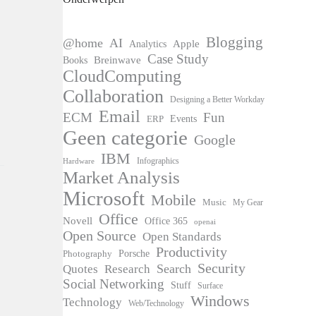
Blogging
@home
AI
Apple
Analytics
Case Study
Books
Breinwave
CloudComputing
Collaboration
Designing a Better Workday
Email
ECM
Fun
Events
ERP
Geen categorie
Google
IBM
Infographics
Hardware
Market Analysis
Microsoft
Mobile
Music
My Gear
Office
Novell
Office 365
openai
Open Source
Open Standards
Productivity
Photography
Porsche
Security
Search
Quotes
Research
Social Networking
Stuff
Surface
Windows
Technology
Web/Technology