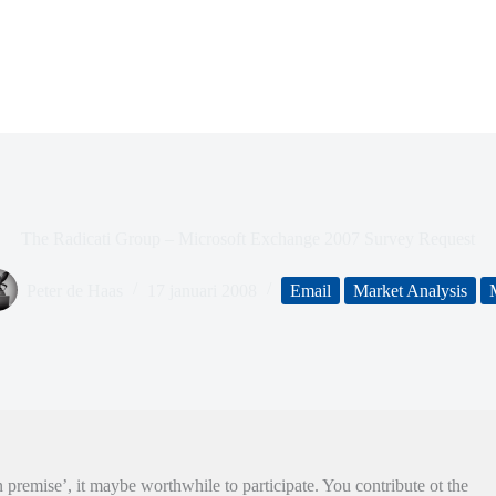
The Radicati Group – Microsoft Exchange 2007 Survey Request
Peter de Haas
17 januari 2008
Email
Market Analysis
premise’, it maybe worthwhile to participate. You contribute ot the