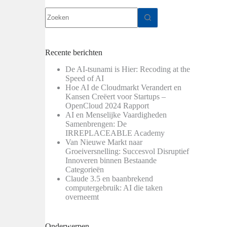
Geen
resultaten
Recente berichten
De AI-tsunami is Hier: Recoding at the
Speed of AI
Hoe AI de Cloudmarkt Verandert en
Kansen Creëert voor Startups –
OpenCloud 2024 Rapport
AI en Menselijke Vaardigheden
Samenbrengen: De
IRREPLACEABLE Academy
Van Nieuwe Markt naar
Groeiversnelling: Succesvol Disruptief
Innoveren binnen Bestaande
Categorieën
Claude 3.5 en baanbrekend
computergebruik: AI die taken
overneemt
Onderwerpen