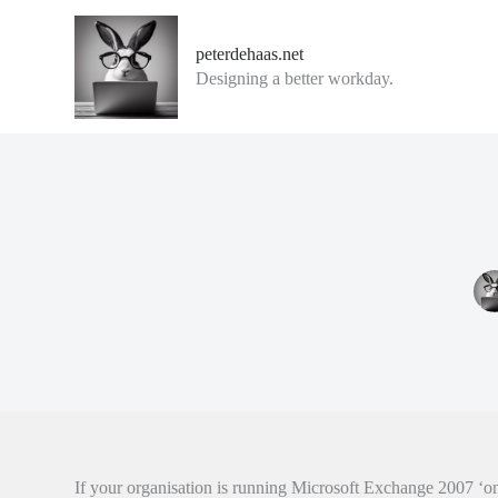
G
a
peterdehaas.net
n
Designing a better workday.
a
a
r
d
e
i
n
h
o
u
d
If your organisation is running Microsoft Exchange 2007 ‘on 