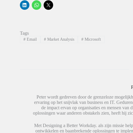
K
K
K
l
l
l
i
i
i
k
k
k
o
o
o
m
m
m
o
t
t
p
e
e
Tags
L
d
d
i
e
e
#
Email
#
Market Analysis
#
Microsoft
n
l
l
k
e
e
e
n
n
d
o
o
I
p
p
n
W
X
t
h
(
e
a
W
d
t
o
e
s
r
l
A
d
e
p
t
P
n
p
i
(
(
n
W
W
e
Peter wordt gedreven door de grenzeloze mogelijkh
o
o
e
ervaring op het snijvlak van business en IT. Geduren
r
r
n
de impact ervan op organisaties en mensen van 
d
d
n
t
t
i
oplossingen waar anderen obstakels zien, heeft hij zic
i
i
e
n
n
u
e
e
w
Met Designing a Better Workday. als zijn missie help
e
e
v
ontwikkelen en baanbrekende oplossingen te impleme
n
n
e