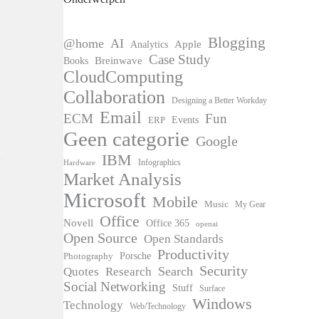
Blogging
@home
AI
Apple
Analytics
Case Study
Books
Breinwave
CloudComputing
Collaboration
Designing a Better Workday
Email
ECM
Fun
Events
ERP
Geen categorie
Google
IBM
Infographics
Hardware
Market Analysis
Microsoft
Mobile
Music
My Gear
Office
Novell
Office 365
openai
Open Source
Open Standards
Productivity
Photography
Porsche
Security
Search
Quotes
Research
Social Networking
Stuff
Surface
Windows
Technology
Web/Technology