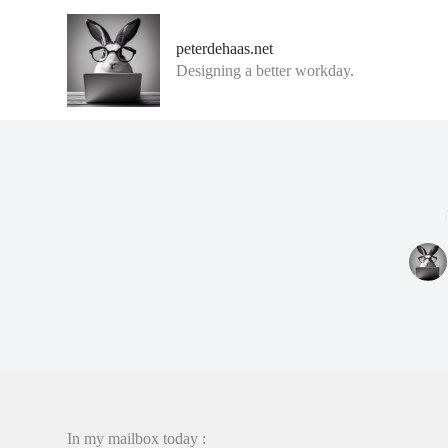
G
a
peterdehaas.net
n
Designing a better workday.
a
a
r
d
e
i
n
h
o
u
d
In my mailbox today :