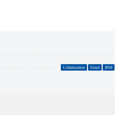
Notes Virtual Conference Achieve Independence from Notes with Ques
Peter de Haas
24 januari 2008
Collaboration
Email
IBM