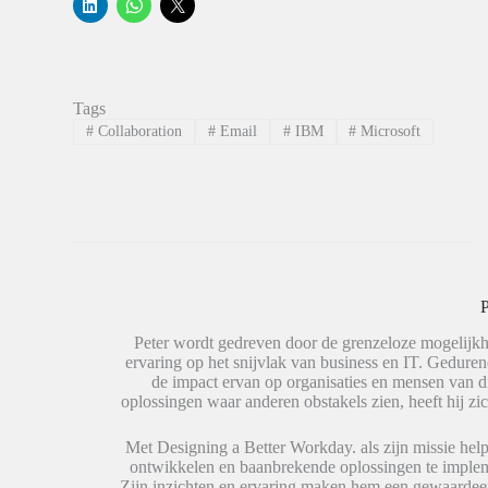
K
K
K
l
l
l
i
i
i
k
k
k
o
o
o
m
m
m
o
t
t
p
e
e
Tags
L
d
d
i
e
e
#
Collaboration
#
Email
#
IBM
#
Microsoft
n
l
l
k
e
e
e
n
n
d
o
o
I
p
p
n
W
X
t
h
(
e
a
W
d
t
o
e
s
r
l
A
d
e
p
t
P
n
p
i
(
(
n
W
W
e
Peter wordt gedreven door de grenzeloze mogelijkh
o
o
e
ervaring op het snijvlak van business en IT. Geduren
r
r
n
de impact ervan op organisaties en mensen van 
d
d
n
t
t
i
oplossingen waar anderen obstakels zien, heeft hij zic
i
i
e
n
n
u
e
e
w
Met Designing a Better Workday. als zijn missie help
e
e
v
ontwikkelen en baanbrekende oplossingen te impleme
n
n
e
n
n
n
Zijn inzichten en ervaring maken hem een gewaardeer