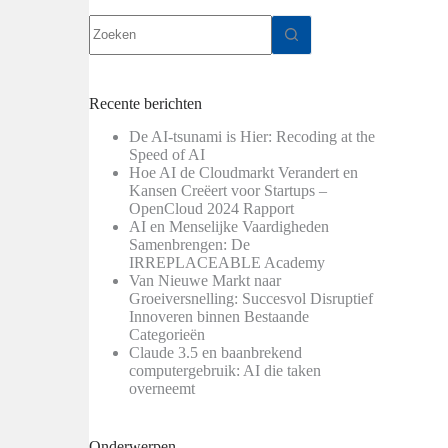
Geen
resultaten
Recente berichten
De AI-tsunami is Hier: Recoding at the
Speed of AI
Hoe AI de Cloudmarkt Verandert en
Kansen Creëert voor Startups –
OpenCloud 2024 Rapport
AI en Menselijke Vaardigheden
Samenbrengen: De
IRREPLACEABLE Academy
Van Nieuwe Markt naar
Groeiversnelling: Succesvol Disruptief
Innoveren binnen Bestaande
Categorieën
Claude 3.5 en baanbrekend
computergebruik: AI die taken
overneemt
Onderwerpen