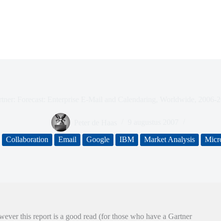
tner: Forecast: Enterprise E-Mail and Calendaring, Worldwide, 2006-
Peter de Haas
9 augustus 2007
Collaboration
Email
Google
IBM
Market Analysis
Micr
wever this report is a good read (for those who have a Gartner