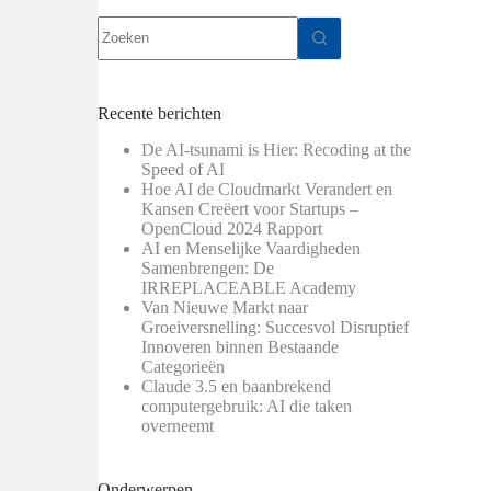
Geen
resultaten
Recente berichten
De AI-tsunami is Hier: Recoding at the
Speed of AI
Hoe AI de Cloudmarkt Verandert en
Kansen Creëert voor Startups –
OpenCloud 2024 Rapport
AI en Menselijke Vaardigheden
Samenbrengen: De
IRREPLACEABLE Academy
Van Nieuwe Markt naar
Groeiversnelling: Succesvol Disruptief
Innoveren binnen Bestaande
Categorieën
Claude 3.5 en baanbrekend
computergebruik: AI die taken
overneemt
Onderwerpen