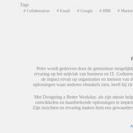
p
e
e
Tags
L
d
d
i
e
e
#
Collaboration
#
Email
#
Google
#
IBM
#
Market 
n
l
l
k
e
e
e
n
n
d
o
o
I
p
p
n
W
X
t
h
(
e
a
W
d
t
o
e
s
r
l
A
d
e
p
t
P
n
p
i
(
(
n
W
W
e
Peter wordt gedreven door de grenzeloze mogelijkh
o
o
e
ervaring op het snijvlak van business en IT. Geduren
r
r
n
de impact ervan op organisaties en mensen van 
d
d
n
t
t
i
oplossingen waar anderen obstakels zien, heeft hij zic
i
i
e
n
n
u
e
e
w
Met Designing a Better Workday. als zijn missie help
e
e
v
ontwikkelen en baanbrekende oplossingen te impleme
n
n
e
n
n
n
Zijn inzichten en ervaring maken hem een gewaardeer
i
i
s
e
e
t
u
u
e
w
w
r
v
v
g
A
e
e
e