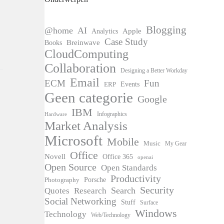
Blogging
@home
AI
Apple
Analytics
Case Study
Books
Breinwave
CloudComputing
Collaboration
Designing a Better Workday
Email
ECM
Fun
Events
ERP
Geen categorie
Google
IBM
Infographics
Hardware
Market Analysis
Microsoft
Mobile
Music
My Gear
Office
Novell
Office 365
openai
Open Source
Open Standards
Productivity
Photography
Porsche
Security
Search
Quotes
Research
Social Networking
Stuff
Surface
Windows
Technology
Web/Technology