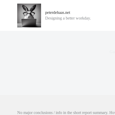
G
a
peterdehaas.net
n
Designing a better workday.
a
a
r
d
e
i
n
h
Gar
o
u
d
No major conclusions / info in the short report summary. Ho