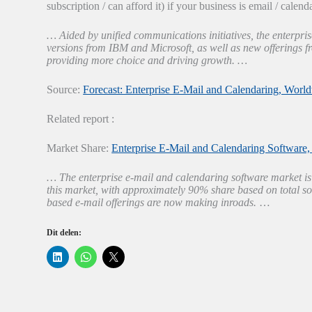
subscription / can afford it) if your business is email / cale
… Aided by unified communications initiatives, the enterpri
versions from IBM and Microsoft, as well as new offerings 
providing more choice and driving growth. …
Source:
Forecast: Enterprise E-Mail and Calendaring, Worl
Related report :
Market Share:
Enterprise E-Mail and Calendaring Software
… The enterprise e-mail and calendaring software market is 
this market, with approximately 90% share based on total s
based e-mail offerings are now making inroads.
…
Dit delen:
K
K
K
l
l
l
i
i
i
k
k
k
o
o
o
m
m
m
o
t
t