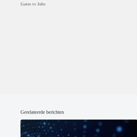
p
p
Gates vs Jobs
e
e
n
n
d
d
)
)
Gerelateerde berichten