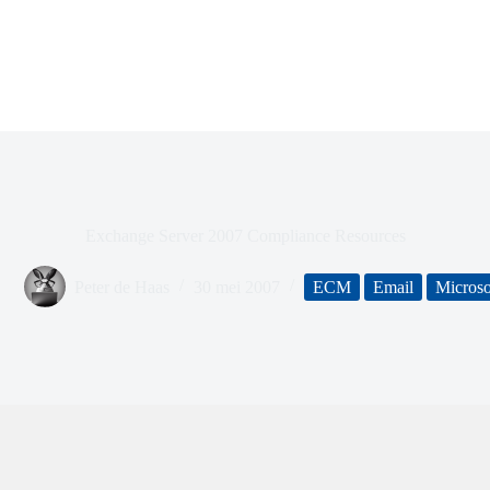
Exchange Server 2007 Compliance Resources
Peter de Haas
30 mei 2007
ECM
Email
Microso