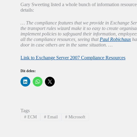
Gary Sweeting listed a whole bunch of information resourc
details:
… The compliance features that we provide in Exchange Serv
the transport rules wizard make it so easy to create organisa
implement policies to safeguard their information, employees
all the compliance resources, seeing that
Paul Robichaux
h
door in case others are in the same situation. …
Link to Exchange Server 2007 Compliance Resources
Dit delen:
K
K
K
l
l
l
i
i
i
k
k
k
o
o
o
m
m
m
o
t
t
p
e
e
Tags
L
d
d
i
e
e
#
ECM
#
Email
#
Microsoft
n
l
l
k
e
e
e
n
n
d
o
o
I
p
p