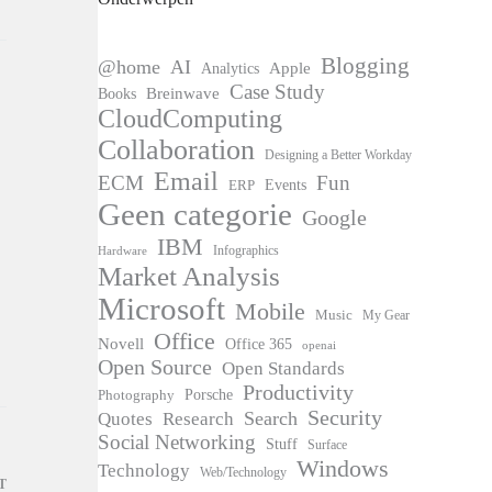
Blogging
@home
AI
Apple
Analytics
Case Study
Books
Breinwave
CloudComputing
Collaboration
Designing a Better Workday
Email
ECM
Fun
Events
ERP
Geen categorie
Google
IBM
Infographics
Hardware
Market Analysis
Microsoft
Mobile
Music
My Gear
Office
Novell
Office 365
openai
Open Source
Open Standards
Productivity
Photography
Porsche
Security
Search
Quotes
Research
Social Networking
Stuff
Surface
Windows
Technology
Web/Technology
T