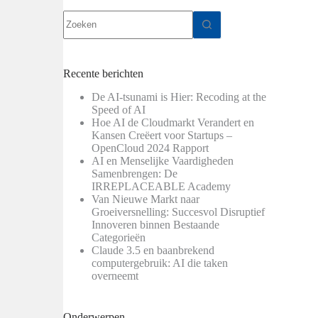
Geen
resultaten
Recente berichten
De AI-tsunami is Hier: Recoding at the
Speed of AI
Hoe AI de Cloudmarkt Verandert en
Kansen Creëert voor Startups –
OpenCloud 2024 Rapport
AI en Menselijke Vaardigheden
Samenbrengen: De
IRREPLACEABLE Academy
Van Nieuwe Markt naar
Groeiversnelling: Succesvol Disruptief
Innoveren binnen Bestaande
Categorieën
Claude 3.5 en baanbrekend
computergebruik: AI die taken
overneemt
Onderwerpen