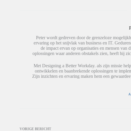
n
W
X
t
h
(
e
a
W
d
t
o
e
s
r
l
A
d
e
p
t
P
n
p
i
(
(
n
W
W
e
Peter wordt gedreven door de grenzeloze mogelijkh
o
o
e
ervaring op het snijvlak van business en IT. Geduren
r
r
n
de impact ervan op organisaties en mensen van 
d
d
n
t
t
i
oplossingen waar anderen obstakels zien, heeft hij zic
i
i
e
n
n
u
e
e
w
Met Designing a Better Workday. als zijn missie help
e
e
v
ontwikkelen en baanbrekende oplossingen te impleme
n
n
e
n
n
n
Zijn inzichten en ervaring maken hem een gewaardeer
i
i
s
e
e
t
u
u
e
w
w
r
v
v
g
A
e
e
e
n
n
o
s
s
p
t
t
e
e
e
n
r
r
d
g
g
)
e
e
o
o
VORIGE
BERICHT