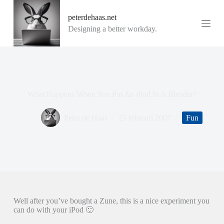
G
peterdehaas.net
a
n
Designing a better workday.
a
a
r
d
e
i
n
What Happens When You Put An iPod In A Blender?
h
o
u
Peter de Haas
25 februari 2007
Fun
d
Well after you’ve bought a Zune, this is a nice experiment you
can do with your iPod 🙂