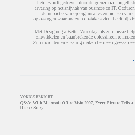
W
W
e
Peter wordt gedreven door de grenzeloze mogelijkh
o
o
e
ervaring op het snijvlak van business en IT. Geduren
r
r
n
de impact ervan op organisaties en mensen van 
d
d
n
t
t
i
oplossingen waar anderen obstakels zien, heeft hij zic
i
i
e
n
n
u
e
e
w
Met Designing a Better Workday. als zijn missie help
e
e
v
ontwikkelen en baanbrekende oplossingen te impleme
n
n
e
n
n
n
Zijn inzichten en ervaring maken hem een gewaardeer
i
i
s
e
e
t
u
u
e
w
w
r
v
v
g
A
e
e
e
n
n
o
s
s
p
t
t
e
e
e
n
r
r
d
g
g
)
e
e
o
o
VORIGE
BERICHT
p
p
Q&A: With Microsoft Office Visio 2007, Every Picture Tells a
e
e
n
n
Richer Story
d
d
)
)