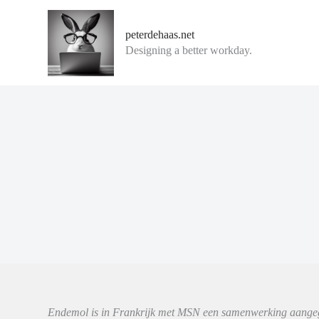
G
a
peterdehaas.net
n
Designing a better workday.
a
a
r
d
e
i
n
h
o
u
d
Endemol is in Frankrijk met MSN een samenwerking aangegaa