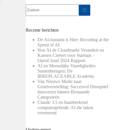
r
Geen
resultaten
Recente berichten
De AI-tsunami is Hier: Recoding at the
Speed of AI
Hoe AI de Cloudmarkt Verandert en
Kansen Creëert voor Startups –
OpenCloud 2024 Rapport
AI en Menselijke Vaardigheden
Samenbrengen: De
IRREPLACEABLE Academy
Van Nieuwe Markt naar
Groeiversnelling: Succesvol Disruptief
Innoveren binnen Bestaande
Categorieën
Claude 3.5 en baanbrekend
computergebruik: AI die taken
overneemt
Onderwerpen