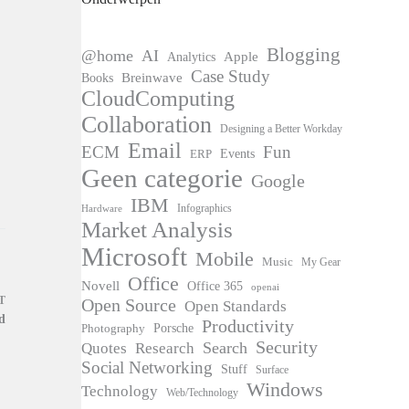
Blogging
@home
AI
Apple
Analytics
Case Study
Books
Breinwave
CloudComputing
Collaboration
Designing a Better Workday
Email
ECM
Fun
Events
ERP
Geen categorie
Google
IBM
Infographics
Hardware
Market Analysis
Microsoft
Mobile
Music
My Gear
Office
Novell
Office 365
openai
T
Open Source
Open Standards
d
Productivity
Photography
Porsche
Security
Search
Quotes
Research
Social Networking
Stuff
Surface
Windows
Technology
Web/Technology