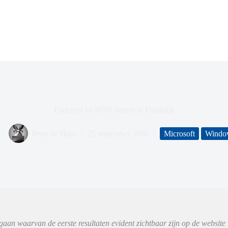
Endemol en MSN samen in Frankrijk
Peter de Haas
25 september 2006
Microsoft
Windo
n waarvan de eerste resultaten evident zichtbaar zijn op de website