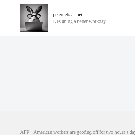
G
a
peterdehaas.net
n
Designing a better workday.
a
a
r
d
e
i
n
h
o
u
d
AFP – American workers are goofing off for two hours a day,