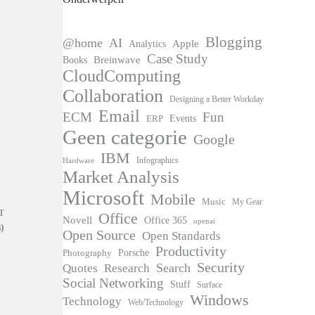
Blogging
@home
AI
Apple
Analytics
Case Study
Books
Breinwave
CloudComputing
Collaboration
Designing a Better Workday
Email
ECM
Fun
Events
ERP
Geen categorie
Google
IBM
Infographics
Hardware
Market Analysis
Microsoft
Mobile
Music
My Gear
T
Office
Novell
Office 365
openai
)
Open Source
Open Standards
Productivity
Photography
Porsche
Security
Search
Quotes
Research
Social Networking
Stuff
Surface
Windows
Technology
Web/Technology