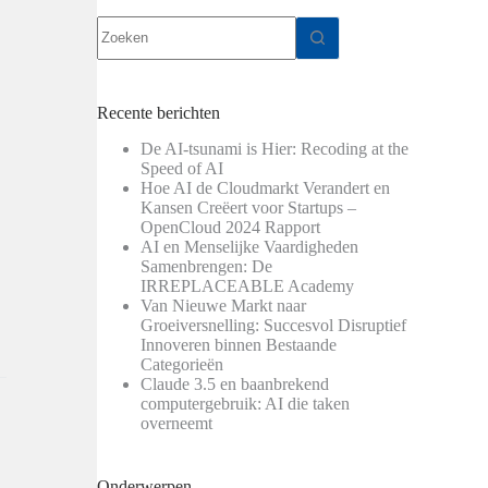
Geen
resultaten
Recente berichten
De AI-tsunami is Hier: Recoding at the
Speed of AI
Hoe AI de Cloudmarkt Verandert en
Kansen Creëert voor Startups –
OpenCloud 2024 Rapport
AI en Menselijke Vaardigheden
Samenbrengen: De
IRREPLACEABLE Academy
Van Nieuwe Markt naar
Groeiversnelling: Succesvol Disruptief
Innoveren binnen Bestaande
Categorieën
Claude 3.5 en baanbrekend
computergebruik: AI die taken
overneemt
Onderwerpen