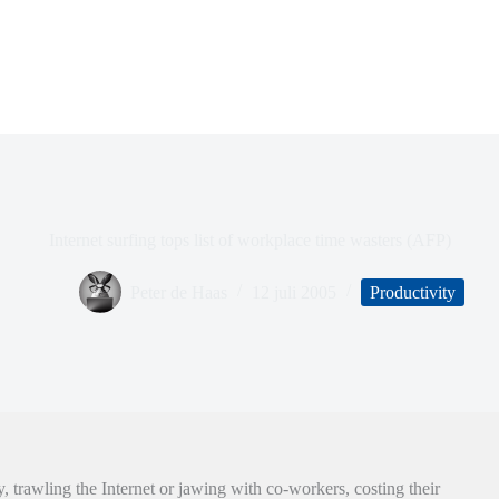
Internet surfing tops list of workplace time wasters (AFP)
Peter de Haas
12 juli 2005
Productivity
 trawling the Internet or jawing with co-workers, costing their