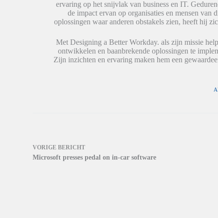
o
o
e
ervaring op het snijvlak van business en IT. Geduren
r
r
n
de impact ervan op organisaties en mensen van 
d
d
n
t
t
i
oplossingen waar anderen obstakels zien, heeft hij zic
i
i
e
n
n
u
e
e
w
Met Designing a Better Workday. als zijn missie help
e
e
v
ontwikkelen en baanbrekende oplossingen te impleme
n
n
e
n
n
n
Zijn inzichten en ervaring maken hem een gewaardeer
i
i
s
e
e
t
u
u
e
w
w
r
v
v
g
A
e
e
e
n
n
o
s
s
p
t
t
e
e
e
n
r
r
d
g
g
)
e
e
o
o
VORIGE
BERICHT
p
p
Microsoft presses pedal on in-car software
e
e
n
n
d
d
)
)