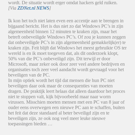
wordt. De situatie wordt erger omdat hackers geld ruiken.
[Via
ZDNet.nl NEWS
]
Ik kon het toch niet laten even een accentje aan te brengen in
bijgaand bericht. Het is dus niet zo dat Windows PC’s in zijn
algemeenheid binnen 12 minuten te kraken zijn, maar het
betreft onbeveiligde Windows PC’s. Of zou je kunnen zeggen
dat onbeveiligde PC’s in zijn algemeenheid gemakkelijk(er) te
kraken zijn. Feit blijft dat Windows het meest gebruikte OS ter
wereld is en ik moet toegeven dat, als dit onderzoek klopt,
50% van die PC’s onbeveiligd zijn. Dit terwijl er door
Microsoft, maar zeker ook door zeer veel andere bedrijven en
organisaties toch zeer veel aandacht wordt gevraagd voor het
beveiligen van de PC.
In mijn optiek wordt het tijd dat mensen die hun PC niet
beveiligen daar ook maar de consequenties van moeten
dragen. De praktijk leert helaas dat alleen daardoor het proces
niet te stoppen valt, kijk bijvoorbeeld maar naar worm
virussen. Misschien moeten mensen met een PC van 8 jaar of
ouder eens overwegen een nieuwe PC aan te schaffen, buiten
het feit dat deze standaard al beter beveiligd zijn en te
beveiligen zijn, ze ook nog veel meer leuke nieuwe
toepassingen bieden …