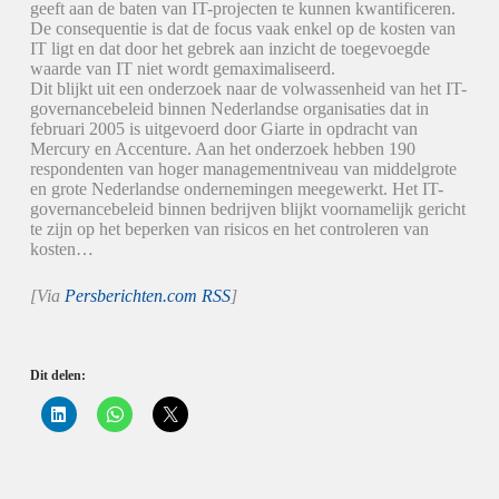
geeft aan de baten van IT-projecten te kunnen kwantificeren.
De consequentie is dat de focus vaak enkel op de kosten van
IT ligt en dat door het gebrek aan inzicht de toegevoegde
waarde van IT niet wordt gemaximaliseerd.
Dit blijkt uit een onderzoek naar de volwassenheid van het IT-
governancebeleid binnen Nederlandse organisaties dat in
februari 2005 is uitgevoerd door Giarte in opdracht van
Mercury en Accenture. Aan het onderzoek hebben 190
respondenten van hoger managementniveau van middelgrote
en grote Nederlandse ondernemingen meegewerkt. Het IT-
governancebeleid binnen bedrijven blijkt voornamelijk gericht
te zijn op het beperken van risicos en het controleren van
kosten…
[Via
Persberichten.com RSS
]
Dit delen:
K
K
K
l
l
l
i
i
i
k
k
k
o
o
o
m
m
m
o
t
t