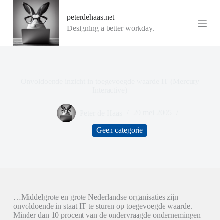
G
peterdehaas.net
a
n
Designing a better workday.
a
a
r
d
e
i
Onvoldoende inzicht in toegevoegde waarde IT (Mercury
n
Interactive)
h
o
Peter de Haas
20 mei 2005
u
d
Geen categorie
…Middelgrote en grote Nederlandse organisaties zijn
onvoldoende in staat IT te sturen op toegevoegde waarde.
Minder dan 10 procent van de ondervraagde ondernemingen