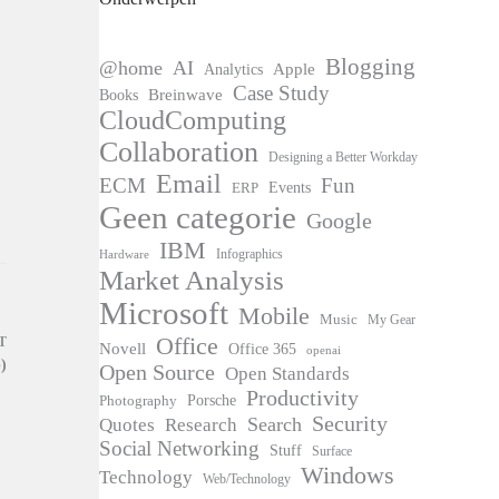
Blogging
@home
AI
Apple
Analytics
Case Study
Books
Breinwave
CloudComputing
Collaboration
Designing a Better Workday
Email
ECM
Fun
Events
ERP
Geen categorie
Google
IBM
Infographics
Hardware
Market Analysis
Microsoft
Mobile
Music
My Gear
Office
T
Novell
Office 365
openai
)
Open Source
Open Standards
Productivity
Photography
Porsche
Security
Search
Quotes
Research
Social Networking
Stuff
Surface
Windows
Technology
Web/Technology