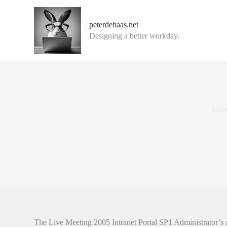
G
a
peterdehaas.net
n
Designing a better workday.
a
a
r
d
e
i
n
h
Live
o
u
d
The Live Meeting 2005 Intranet Portal SP1 Administrator’s 