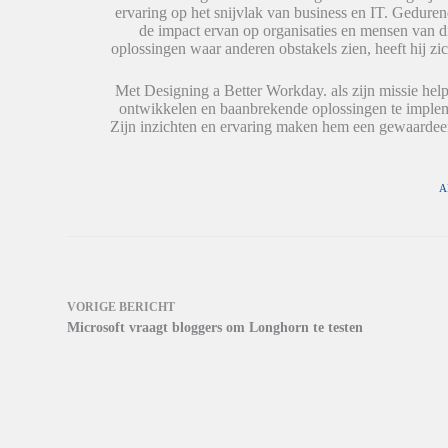
o
o
e
ervaring op het snijvlak van business en IT. Geduren
r
r
n
de impact ervan op organisaties en mensen van 
d
d
n
t
t
i
oplossingen waar anderen obstakels zien, heeft hij zic
i
i
e
n
n
u
e
e
w
Met Designing a Better Workday. als zijn missie help
e
e
v
ontwikkelen en baanbrekende oplossingen te impleme
n
n
e
n
n
n
Zijn inzichten en ervaring maken hem een gewaardeer
i
i
s
e
e
t
u
u
e
w
w
r
v
v
g
A
e
e
e
n
n
o
s
s
p
t
t
e
e
e
n
r
r
d
g
g
)
e
e
o
o
VORIGE
BERICHT
p
p
Microsoft vraagt bloggers om Longhorn te testen
e
e
n
n
d
d
)
)