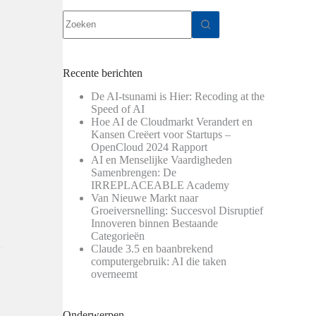
Geen
resultaten
Recente berichten
De AI-tsunami is Hier: Recoding at the
Speed of AI
Hoe AI de Cloudmarkt Verandert en
Kansen Creëert voor Startups –
OpenCloud 2024 Rapport
AI en Menselijke Vaardigheden
Samenbrengen: De
IRREPLACEABLE Academy
Van Nieuwe Markt naar
Groeiversnelling: Succesvol Disruptief
Innoveren binnen Bestaande
Categorieën
Claude 3.5 en baanbrekend
computergebruik: AI die taken
overneemt
Onderwerpen