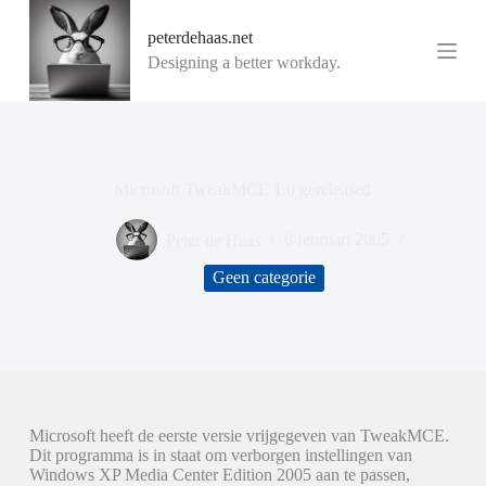
G
peterdehaas.net
a
n
Designing a better workday.
a
a
r
d
e
i
Microsoft TweakMCE 1.0 gereleased
n
h
o
Peter de Haas
8 februari 2005
u
d
Geen categorie
Microsoft heeft de eerste versie vrijgegeven van TweakMCE.
Dit programma is in staat om verborgen instellingen van
Windows XP Media Center Edition 2005 aan te passen,