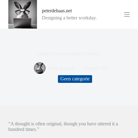
G
peterdehaas.net
a
n
Designing a better workday.
a
a
r
d
e
i
Quoted: Oliver Wendell Holmes
n
h
o
Peter de Haas
3 januari 2005
u
d
Geen categorie
“A thought is often original, though you have uttered it a
hundred times.”