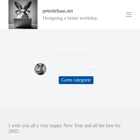
G
peterdehaas.net
a
n
Designing a better workday.
a
a
r
d
e
i
Happy New Year !
n
h
o
Peter de Haas
1 januari 2005
u
d
Geen categorie
I wish you all a very happy New Year and all the best for
2005.