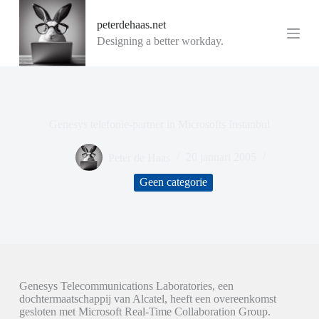
G
peterdehaas.net
a
n
Designing a better workday.
a
a
r
d
e
i
Genesys telefonie-partner in Microsofts Instanbul
n
h
o
Peter de Haas
20 januari 2005
u
d
Geen categorie
Genesys Telecommunications Laboratories, een
dochtermaatschappij van Alcatel, heeft een overeenkomst
gesloten met Microsoft Real-Time Collaboration Group.