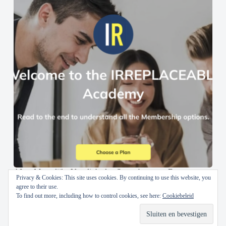
AI en Menselijke Vaardigheden Samenbrengen: De
Privacy & Cookies: This site uses cookies. By continuing to use this website, you
IRREPLACEABLE Academy
agree to their use.
To find out more, including how to control cookies, see here:
Cookiebeleid
30 oktober 2024