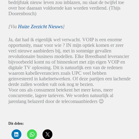
bedrijfstak nieuw leven zou inblazen, nu slaat de twijfel toe
over hoe daaraan voldoende kan worden verdiend. (Thijs
Doorenbosch)
[Via
Huize Zeezicht Nieuws
]
Ja, dat had ik eigenlijk wel verwacht. VOIP is een enorme
opportunity, maar voor wie ? IN mijn optiek komen er zeer
veel nieuwe aanbieders bij, met in sommige gevallen
revolutionaire business modellen. Elke Breedband leverancier
bijvoorbeeld komt nu of binnenkort met zijn eigen VOIP en
digitale TV oplossing. Dit is natuurlijk een van de redenen
waarom kabelleveranciers zoals UPC veel hebben
geinvesteerd in kabelnetwerken. Of deze partijen een lachende
derde zullen worden valt ook nog te bezien.
Voor ons als consument betekent het meer keus, meer
concurrentie, lagere tarieven. We worden natuurlijk al
jarenlang belazerd door de telecomaanbieders 😉
Dit delen:
K
K
K
l
l
l