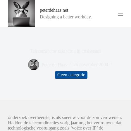
G
peterdehaas.net
a
n
Designing a better workday.
a
a
r
d
e
i
Telecomsector zakt terug in crisisstatus
n
h
o
Peter de Haas
26 november 2004
u
d
Geen categorie
onderzoek overheerste, is als sneeuw voor de zon verdwenen.
Hadden de telecomdirecties vorig jaar nog het vertrouwen dat
technologische vooruitgang zoals ‘voice over IP’ de