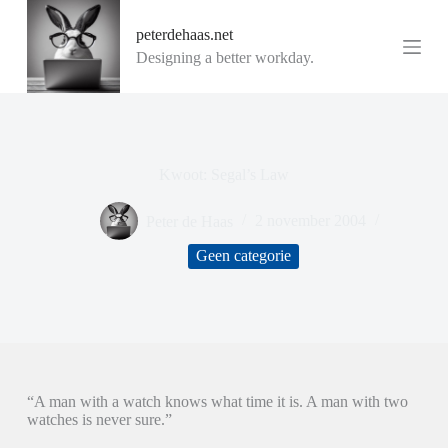
G
peterdehaas.net
a
n
Designing a better workday.
a
a
r
d
e
i
Kwoot: Segal’s Law
n
h
o
Peter de Haas
2 november 2004
u
d
Geen categorie
“A man with a watch knows what time it is. A man with two
watches is never sure.”