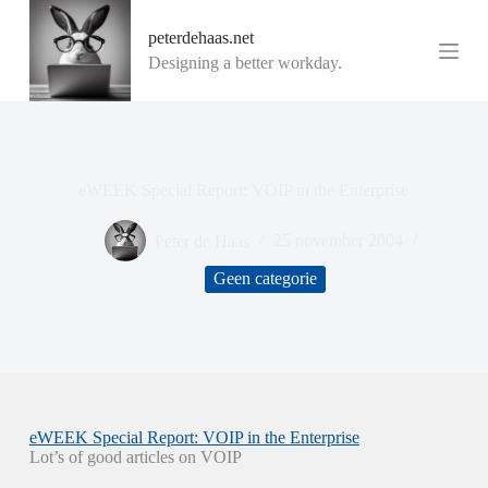
G
peterdehaas.net
a
n
Designing a better workday.
a
a
r
d
e
i
eWEEK Special Report: VOIP in the Enterprise
n
h
o
Peter de Haas
25 november 2004
u
d
Geen categorie
eWEEK Special Report: VOIP in the Enterprise
Lot’s of good articles on VOIP