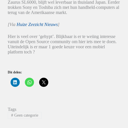
Zaurus SL6000, blijft wel leverbaar in thuisland Japan. Eerder
trokken Sony en Toshiba zich met hun handheld-computers al
terug van de Amerikaanse markt.
[Via
Huize Zeezicht Nieuws
]
Hier is veel over ‘gehypt’. Blijkbaar is er te weiing interesse
vanuit de Open Source community om hier iets mee te doen.
Uiteindelijk is er maar 1 goede keuze voor een mobiel
platform toch ?
Dit delen:
K
K
K
l
l
l
i
i
i
k
k
k
o
o
o
m
m
m
o
t
t
p
e
e
Tags
L
d
d
i
e
e
#
Geen categorie
n
l
l
k
e
e
e
n
n