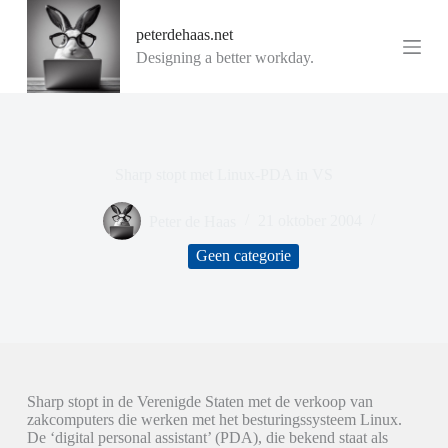
G
peterdehaas.net
a
n
Designing a better workday.
a
a
r
d
e
i
Sharp stopt met Linux-PDA in VS
n
h
o
Peter de Haas
21 oktober 2004
u
d
Geen categorie
Sharp stopt in de Verenigde Staten met de verkoop van
zakcomputers die werken met het besturingssysteem Linux.
De ‘digital personal assistant’ (PDA), die bekend staat als