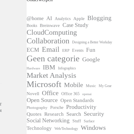
Blogging
@home
AI
Apple
Analytics
Case Study
Books
Breinwave
CloudComputing
Collaboration
Designing a Better Workday
Email
ECM
Fun
Events
ERP
Geen categorie
Google
IBM
Infographics
Hardware
Market Analysis
Microsoft
Mobile
Music
My Gear
Office
Novell
Office 365
openai
Open Source
Open Standards
T
Productivity
Photography
Porsche
t
Security
Search
Quotes
Research
Social Networking
Stuff
Surface
Windows
Technology
Web/Technology