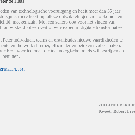
eter de Haas
eden van technologische vooruitgang en heeft meer dan 35 jaar
de zijn carrière heeft hij talloze ontwikkelingen zien opkomen en
dichtbij meegemaakt. Met een scherp oog voor het vinden van
h ontwikkeld tot een vertrouwde expert in digitale transformaties.
t Peter individuen, teams en organisaties nieuwe vaardigheden te
nteren die werk slimmer, efficiënter en betekenisvoller maken.
de bron voor iedereen die technologische trends wil begrijpen en
benutten.
RTIKELEN: 3841
VOLGENDE
BERICH
Kwoot: Robert Fros