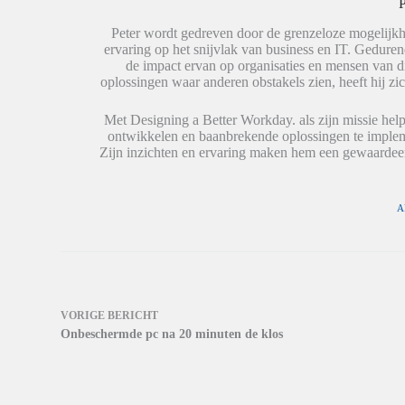
P
n
p
i
(
(
n
W
W
e
Peter wordt gedreven door de grenzeloze mogelijkh
o
o
e
ervaring op het snijvlak van business en IT. Geduren
r
r
n
de impact ervan op organisaties en mensen van 
d
d
n
t
t
i
oplossingen waar anderen obstakels zien, heeft hij zic
i
i
e
n
n
u
e
e
w
Met Designing a Better Workday. als zijn missie help
e
e
v
ontwikkelen en baanbrekende oplossingen te impleme
n
n
e
n
n
n
Zijn inzichten en ervaring maken hem een gewaardeer
i
i
s
e
e
t
u
u
e
w
w
r
v
v
g
A
e
e
e
n
n
o
s
s
p
t
t
e
e
e
n
r
r
d
g
g
)
e
e
o
o
VORIGE
BERICHT
p
p
Onbeschermde pc na 20 minuten de klos
e
e
n
n
d
d
)
)