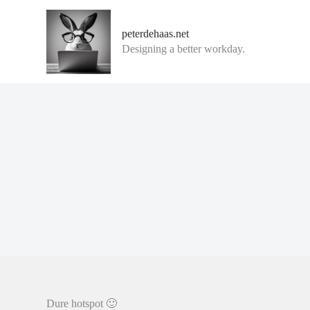
G
a
peterdehaas.net
n
Designing a better workday.
a
a
r
d
e
i
n
h
o
u
d
Dure hotspot 🙂