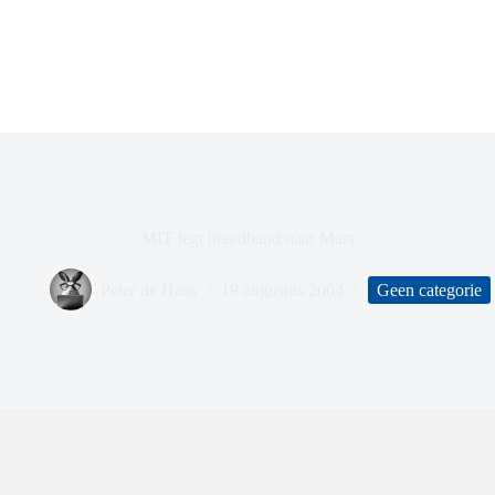
MIT legt breedband naar Mars
Peter de Haas
19 augustus 2004
Geen categorie