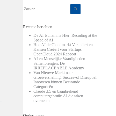
Geen
resultaten
Recente berichten
De AI-tsunami is Hier: Recoding at the
Speed of AI
Hoe AI de Cloudmarkt Verandert en
Kansen Creëert voor Startups –
OpenCloud 2024 Rapport
AI en Menselijke Vaardigheden
Samenbrengen: De
IRREPLACEABLE Academy
Van Nieuwe Markt naar
Groeiversnelling: Succesvol Disruptief
Innoveren binnen Bestaande
Categorieën
Claude 3.5 en baanbrekend
computergebruik: AI die taken
overneemt
Onderwerpen