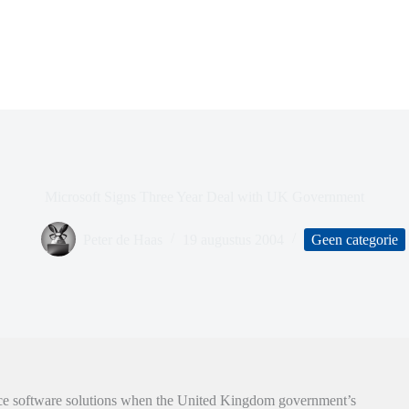
Microsoft Signs Three Year Deal with UK Government
Peter de Haas
19 augustus 2004
Geen categorie
urce software solutions when the United Kingdom government’s