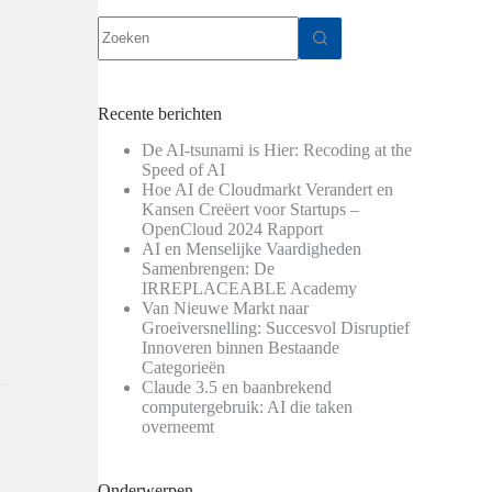
Geen
resultaten
Recente berichten
De AI-tsunami is Hier: Recoding at the
Speed of AI
Hoe AI de Cloudmarkt Verandert en
Kansen Creëert voor Startups –
OpenCloud 2024 Rapport
AI en Menselijke Vaardigheden
Samenbrengen: De
IRREPLACEABLE Academy
Van Nieuwe Markt naar
Groeiversnelling: Succesvol Disruptief
Innoveren binnen Bestaande
Categorieën
Claude 3.5 en baanbrekend
computergebruik: AI die taken
overneemt
Onderwerpen