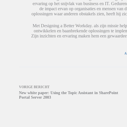
o
o
e
ervaring op het snijvlak van business en IT. Geduren
r
r
n
de impact ervan op organisaties en mensen van 
d
d
n
t
t
i
oplossingen waar anderen obstakels zien, heeft hij zic
i
i
e
n
n
u
e
e
w
Met Designing a Better Workday. als zijn missie help
e
e
v
ontwikkelen en baanbrekende oplossingen te impleme
n
n
e
n
n
n
Zijn inzichten en ervaring maken hem een gewaardeer
i
i
s
e
e
t
u
u
e
w
w
r
v
v
g
A
e
e
e
n
n
o
s
s
p
t
t
e
e
e
n
r
r
d
g
g
)
e
e
o
o
VORIGE
BERICHT
p
p
New white paper: Using the Topic Assistant in SharePoint
e
e
n
n
Portal Server 2003
d
d
)
)