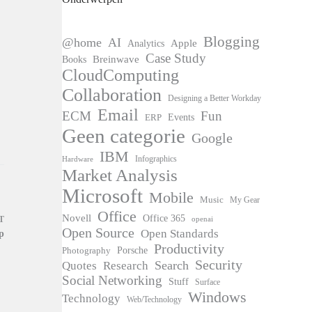
Blogging
@home
AI
Apple
Analytics
Case Study
Books
Breinwave
CloudComputing
Collaboration
Designing a Better Workday
Email
ECM
Fun
Events
ERP
Geen categorie
Google
IBM
Infographics
Hardware
Market Analysis
Microsoft
Mobile
Music
My Gear
Office
Novell
Office 365
T
openai
Open Source
Open Standards
p
Productivity
Photography
Porsche
Security
Search
Quotes
Research
Social Networking
Stuff
Surface
Windows
Technology
Web/Technology