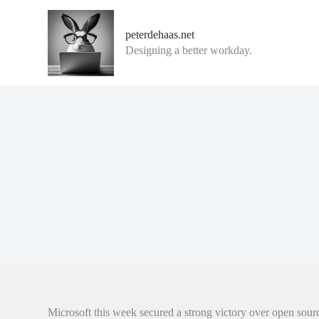
G
a
peterdehaas.net
n
Designing a better workday.
a
a
r
d
e
i
n
h
o
u
d
Microsoft this week secured a strong victory over open so