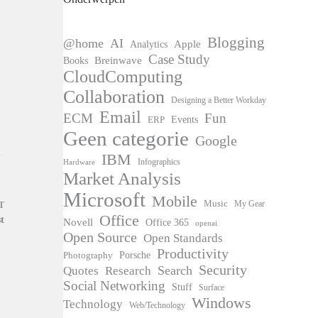
Blogging
@home
AI
Apple
Analytics
Case Study
Books
Breinwave
CloudComputing
Collaboration
Designing a Better Workday
Email
ECM
Fun
Events
ERP
Geen categorie
Google
IBM
Infographics
Hardware
Market Analysis
Microsoft
Mobile
Music
My Gear
T
Office
t
Novell
Office 365
openai
Open Source
Open Standards
Productivity
Photography
Porsche
Security
Search
Quotes
Research
Social Networking
Stuff
Surface
Windows
Technology
Web/Technology