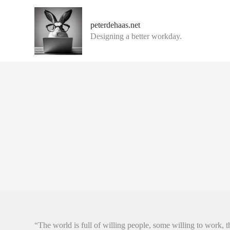
G
a
peterdehaas.net
n
Designing a better workday.
a
a
r
d
e
i
n
h
o
u
d
“The world is full of willing people, some willing to work, th