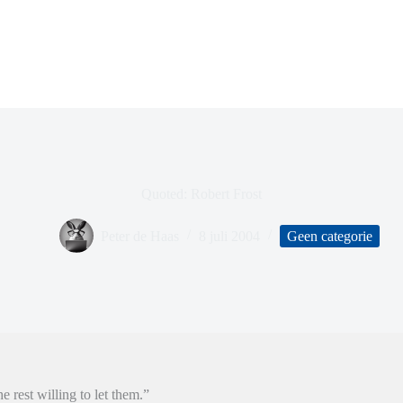
Quoted: Robert Frost
Peter de Haas
8 juli 2004
Geen categorie
e rest willing to let them.”