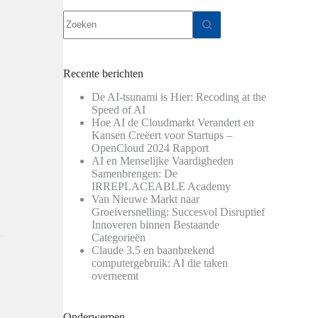
Geen
resultaten
Recente berichten
De AI-tsunami is Hier: Recoding at the
Speed of AI
Hoe AI de Cloudmarkt Verandert en
Kansen Creëert voor Startups –
OpenCloud 2024 Rapport
AI en Menselijke Vaardigheden
Samenbrengen: De
IRREPLACEABLE Academy
Van Nieuwe Markt naar
Groeiversnelling: Succesvol Disruptief
Innoveren binnen Bestaande
Categorieën
Claude 3.5 en baanbrekend
computergebruik: AI die taken
overneemt
Onderwerpen