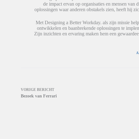
r
r
n
de impact ervan op organisaties en mensen van 
d
d
n
t
t
i
oplossingen waar anderen obstakels zien, heeft hij zic
i
i
e
n
n
u
e
e
w
Met Designing a Better Workday. als zijn missie help
e
e
v
ontwikkelen en baanbrekende oplossingen te impleme
n
n
e
n
n
n
Zijn inzichten en ervaring maken hem een gewaardeer
i
i
s
e
e
t
u
u
e
w
w
r
v
v
g
A
e
e
e
n
n
o
s
s
p
t
t
e
e
e
n
r
r
d
g
g
)
e
e
o
o
VORIGE
BERICHT
p
p
Bezoek van Ferrari
e
e
n
n
d
d
)
)