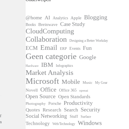
Blogging
@home
AI
Apple
Analytics
Case Study
Books
Breinwave
CloudComputing
Collaboration
Designing a Better Workday
Email
ECM
Fun
Events
ERP
Geen categorie
Google
IBM
Infographics
Hardware
Market Analysis
Microsoft
Mobile
Music
My Gear
Office
Novell
Office 365
openai
Open Source
Open Standards
Productivity
Photography
Porsche
Security
Search
Quotes
Research
Social Networking
T
Stuff
Surface
Windows
n
Technology
Web/Technology