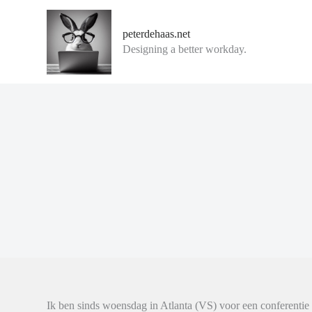
G
a
peterdehaas.net
n
Designing a better workday.
a
a
r
d
e
i
n
h
o
u
d
Ik ben sinds woensdag in Atlanta (VS) voor een conferenti