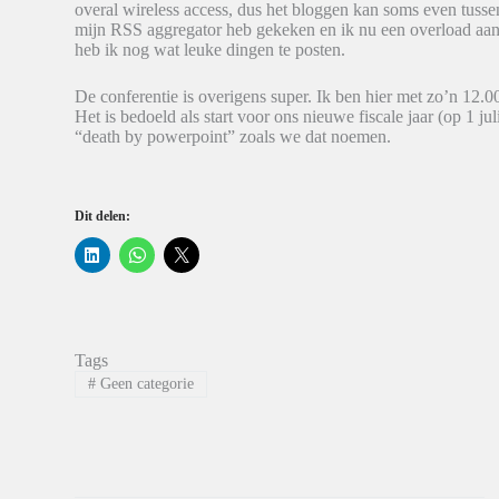
overal wireless access, dus het bloggen kan soms even tusse
mijn RSS aggregator heb gekeken en ik nu een overload aan
heb ik nog wat leuke dingen te posten.
De conferentie is overigens super. Ik ben hier met zo’n 12.000
Het is bedoeld als start voor ons nieuwe fiscale jaar (op 1 j
“death by powerpoint” zoals we dat noemen.
Dit delen:
K
K
K
l
l
l
i
i
i
k
k
k
o
o
o
m
m
m
o
t
t
p
e
e
Tags
L
d
d
i
e
e
#
Geen categorie
n
l
l
k
e
e
e
n
n
d
o
o
I
p
p
n
W
X
t
h
(
e
a
W