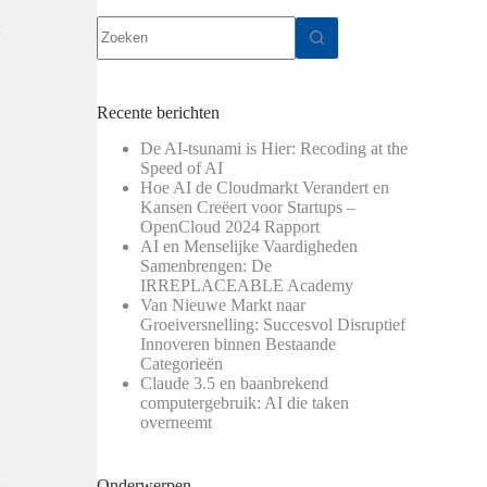
Geen
t
resultaten
Recente berichten
De AI-tsunami is Hier: Recoding at the
Speed of AI
Hoe AI de Cloudmarkt Verandert en
Kansen Creëert voor Startups –
OpenCloud 2024 Rapport
AI en Menselijke Vaardigheden
Samenbrengen: De
IRREPLACEABLE Academy
Van Nieuwe Markt naar
Groeiversnelling: Succesvol Disruptief
Innoveren binnen Bestaande
Categorieën
Claude 3.5 en baanbrekend
computergebruik: AI die taken
overneemt
Onderwerpen