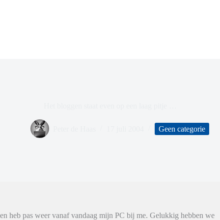
Het bloggen staat even op een laag pitje …
Peter de Haas
17 juli 2004
Geen categorie
e en heb pas weer vanaf vandaag mijn PC bij me. Gelukkig hebben we