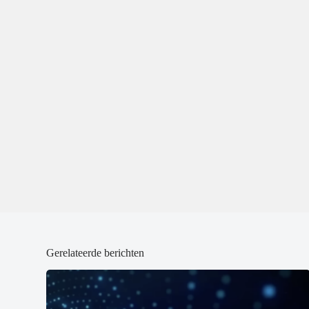
d
d
)
)
Gerelateerde berichten