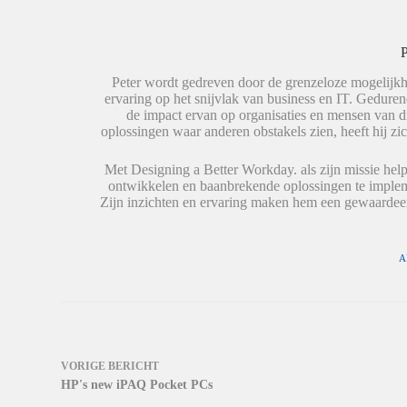
d
t
o
e
s
r
l
A
d
e
p
t
P
n
p
i
(
(
n
W
W
e
Peter wordt gedreven door de grenzeloze mogelijkh
o
o
e
ervaring op het snijvlak van business en IT. Geduren
r
r
n
de impact ervan op organisaties en mensen van 
d
d
n
t
t
i
oplossingen waar anderen obstakels zien, heeft hij zic
i
i
e
n
n
u
e
e
w
Met Designing a Better Workday. als zijn missie help
e
e
v
ontwikkelen en baanbrekende oplossingen te impleme
n
n
e
n
n
n
Zijn inzichten en ervaring maken hem een gewaardeer
i
i
s
e
e
t
u
u
e
w
w
r
v
v
g
A
e
e
e
n
n
o
s
s
p
t
t
e
e
e
n
r
r
d
g
g
)
e
e
o
o
VORIGE
BERICHT
p
p
HP's new iPAQ Pocket PCs
e
e
n
n