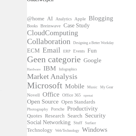
Blogging
@home
AI
Apple
Analytics
Case Study
Books
Breinwave
CloudComputing
Collaboration
Designing a Better Workday
Email
ECM
Fun
Events
ERP
Geen categorie
Google
IBM
Infographics
Hardware
Market Analysis
Microsoft
Mobile
Music
My Gear
Office
Novell
Office 365
openai
Open Source
Open Standards
Productivity
Photography
Porsche
Security
Search
Quotes
Research
Social Networking
Stuff
Surface
Windows
Technology
Web/Technology