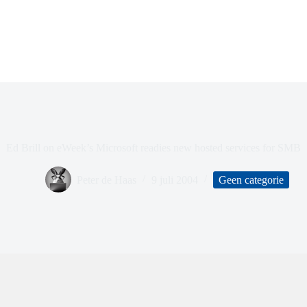
Ed Brill on eWeek’s Microsoft readies new hosted services for SMB
Peter de Haas
9 juli 2004
Geen categorie