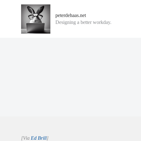
G
a
peterdehaas.net
n
Designing a better workday.
a
a
r
d
e
i
n
h
o
u
d
[Via
Ed Brill
]