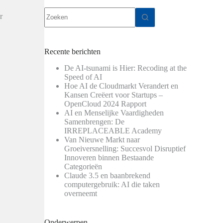
Geen
r
resultaten
Recente berichten
e
De AI-tsunami is Hier: Recoding at the
Speed of AI
Hoe AI de Cloudmarkt Verandert en
Kansen Creëert voor Startups –
OpenCloud 2024 Rapport
AI en Menselijke Vaardigheden
Samenbrengen: De
IRREPLACEABLE Academy
Van Nieuwe Markt naar
Groeiversnelling: Succesvol Disruptief
Innoveren binnen Bestaande
Categorieën
Claude 3.5 en baanbrekend
computergebruik: AI die taken
overneemt
Onderwerpen