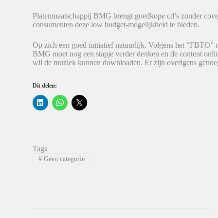
Platenmaatschappij BMG brengt goedkope cd’s zonder cover 
consumenten deze low budget-mogelijkheid te bieden.
Op zich een goed initiatief natuurlijk. Volgens het “FBTO” m
BMG moet nog een stapje verder denken en de content onlin
wil de muziek kunnen downloaden. Er zijn overigens genoeg 
Dit delen:
K
K
K
l
l
l
i
i
i
k
k
k
o
o
o
m
m
m
o
t
t
p
e
e
Tags
L
d
d
i
e
e
#
Geen categorie
n
l
l
k
e
e
e
n
n
d
o
o
I
p
p
n
W
X
t
h
(
e
a
W
d
t
o