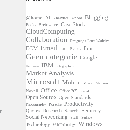
Blogging
@home
AI
Apple
Analytics
Case Study
Books
Breinwave
CloudComputing
Collaboration
Designing a Better Workday
Email
ECM
Fun
Events
ERP
Geen categorie
Google
IBM
Infographics
Hardware
Market Analysis
Microsoft
Mobile
Music
My Gear
Office
Novell
Office 365
openai
Open Source
Open Standards
Productivity
Photography
Porsche
Security
Search
Quotes
Research
T
Social Networking
Stuff
Surface
k
Windows
Technology
Web/Technology