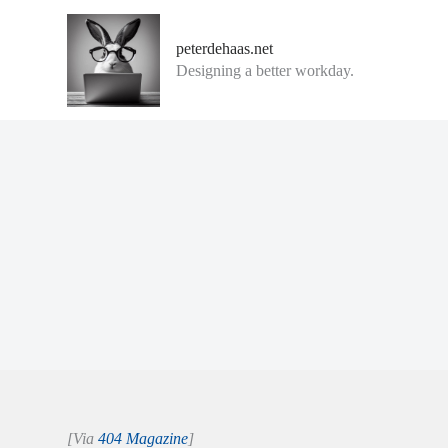
G
a
peterdehaas.net
n
Designing a better workday.
a
a
r
d
e
i
n
h
o
u
d
[Via
404 Magazine
]