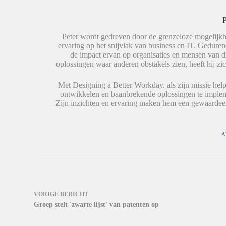
e
s
r
l
A
d
e
p
t
P
n
p
i
(
(
n
W
W
e
Peter wordt gedreven door de grenzeloze mogelijkh
o
o
e
ervaring op het snijvlak van business en IT. Geduren
r
r
n
de impact ervan op organisaties en mensen van 
d
d
n
t
t
i
oplossingen waar anderen obstakels zien, heeft hij zic
i
i
e
n
n
u
e
e
w
Met Designing a Better Workday. als zijn missie help
e
e
v
ontwikkelen en baanbrekende oplossingen te impleme
n
n
e
n
n
n
Zijn inzichten en ervaring maken hem een gewaardeer
i
i
s
e
e
t
u
u
e
w
w
r
v
v
g
A
e
e
e
n
n
o
s
s
p
t
t
e
e
e
n
r
r
d
g
g
)
e
e
o
o
VORIGE
BERICHT
p
p
Groep stelt 'zwarte lijst' van patenten op
e
e
n
n
d
d