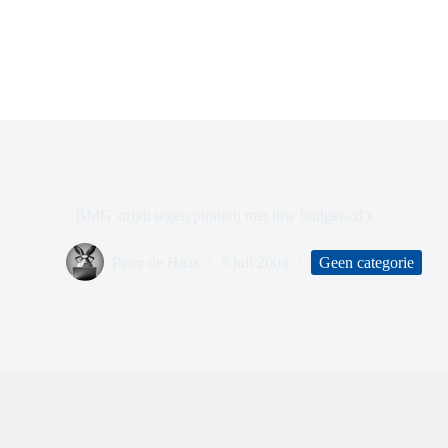
BMG strijdt tegen piraterij met low budget-cd’s
Peter de Haas
5 juli 2004
Geen categorie