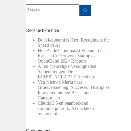
Geen
resultaten
Recente berichten
De AI-tsunami is Hier: Recoding at the
Speed of AI
Hoe AI de Cloudmarkt Verandert en
Kansen Creëert voor Startups –
OpenCloud 2024 Rapport
AI en Menselijke Vaardigheden
Samenbrengen: De
IRREPLACEABLE Academy
Van Nieuwe Markt naar
Groeiversnelling: Succesvol Disruptief
Innoveren binnen Bestaande
Categorieën
Claude 3.5 en baanbrekend
computergebruik: AI die taken
overneemt
Onderwerpen