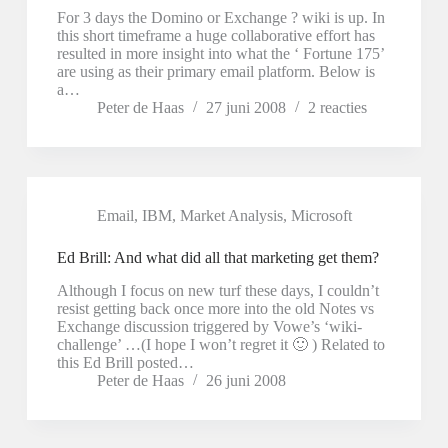
For 3 days the Domino or Exchange ? wiki is up. In
this short timeframe a huge collaborative effort has
resulted in more insight into what the ‘ Fortune 175’
are using as their primary email platform. Below is
a…
Peter de Haas
27 juni 2008
2 reacties
Email
,
IBM
,
Market Analysis
,
Microsoft
Ed Brill: And what did all that marketing get them?
Although I focus on new turf these days, I couldn’t
resist getting back once more into the old Notes vs
Exchange discussion triggered by Vowe’s ‘wiki-
challenge’ …(I hope I won’t regret it 🙂 ) Related to
this Ed Brill posted…
Peter de Haas
26 juni 2008