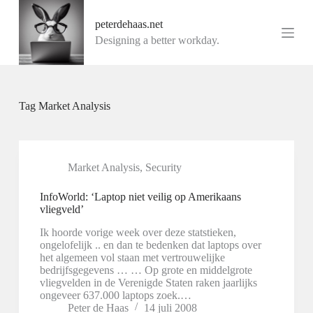
G
peterdehaas.net
a
n
Designing a better workday.
a
a
r
d
e
Tag
Market Analysis
i
n
h
o
u
Market Analysis
,
Security
d
InfoWorld: ‘Laptop niet veilig op Amerikaans
vliegveld’
Ik hoorde vorige week over deze statstieken,
ongelofelijk .. en dan te bedenken dat laptops over
het algemeen vol staan met vertrouwelijke
bedrijfsgegevens … … Op grote en middelgrote
vliegvelden in de Verenigde Staten raken jaarlijks
ongeveer 637.000 laptops zoek.…
Peter de Haas
14 juli 2008