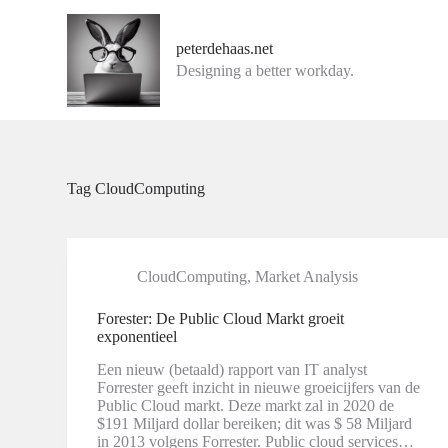
G
a
peterdehaas.net
n
Designing a better workday.
a
a
r
d
e
i
n
Tag
CloudComputing
h
o
u
d
CloudComputing
,
Market Analysis
Forester: De Public Cloud Markt groeit
exponentieel
Een nieuw (betaald) rapport van IT analyst
Forrester geeft inzicht in nieuwe groeicijfers van de
Public Cloud markt. Deze markt zal in 2020 de
$191 Miljard dollar bereiken; dit was $ 58 Miljard
in 2013 volgens Forrester. Public cloud services…