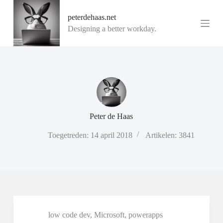
G
peterdehaas.net
a
n
Designing a better workday.
a
a
r
d
e
i
n
h
o
Peter de Haas
u
d
Toegetreden: 14 april 2018
Artikelen: 3841
low code dev
,
Microsoft
,
powerapps