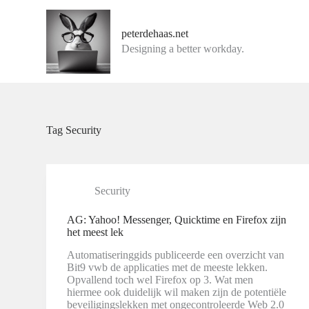
G
a
peterdehaas.net
n
Designing a better workday.
a
a
r
d
e
i
n
Tag
Security
h
o
u
d
Security
AG: Yahoo! Messenger, Quicktime en Firefox zijn
het meest lek
Automatiseringgids publiceerde een overzicht van
Bit9 vwb de applicaties met de meeste lekken.
Opvallend toch wel Firefox op 3. Wat men
hiermee ook duidelijk wil maken zijn de potentiële
beveiligingslekken met ongecontroleerde Web 2.0