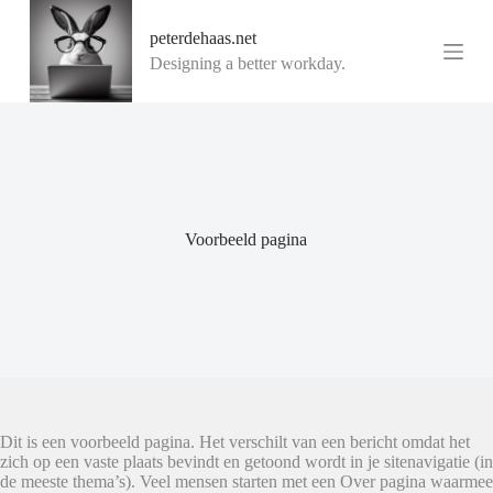
G
peterdehaas.net
a
n
Designing a better workday.
a
a
r
d
e
i
n
h
o
Voorbeeld pagina
u
d
Dit is een voorbeeld pagina. Het verschilt van een bericht omdat het
zich op een vaste plaats bevindt en getoond wordt in je sitenavigatie (in
de meeste thema’s). Veel mensen starten met een Over pagina waarmee